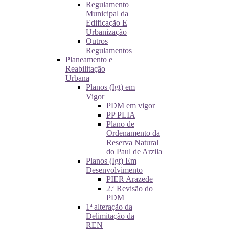
Regulamento
Municipal da
Edificação E
Urbanização
Outros
Regulamentos
Planeamento e
Reabilitação
Urbana
Planos (Igt) em
Vigor
PDM em vigor
PP PLIA
Plano de
Ordenamento da
Reserva Natural
do Paul de Arzila
Planos (Igt) Em
Desenvolvimento
PIER Arazede
2.ª Revisão do
PDM
1ª alteração da
Delimitação da
REN