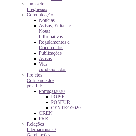
Juntas de
Freguesias
Comunicação
Notícias
Avisos, Editais e
Notas
Informativas
Regulamentos e
Documentos
Publicações
Avisos
Vias
condicionadas
Projetos
Cofinanciados
pela UE
Portugal2020
POISE
POSEUR
CENTRO2020
QREN
PRR
Relações
Internacionais /
Geminações