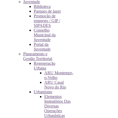
Juventude
Biblioteca
Parques de lazer
Promoção de
emprego / GIP /
SIPADES
Conselho
Municipal da
Juventude
Portal da
Juventude
Planeamento e
Gestão Territorial
Regeneração
Urbana
ARU Montemor-
o-Velho
ARU Casal
Novo do Rio
Urbanismo
Elementos
Instrutórios Das
Diversas
Operações
Urbanísticas