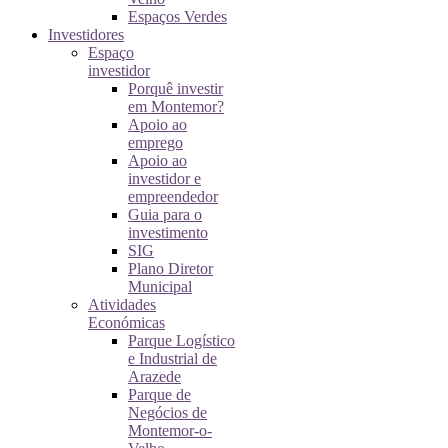
Espaços Verdes
Investidores
Espaço
investidor
Porquê investir
em Montemor?
Apoio ao
emprego
Apoio ao
investidor e
empreendedor
Guia para o
investimento
SIG
Plano Diretor
Municipal
Atividades
Económicas
Parque Logístico
e Industrial de
Arazede
Parque de
Negócios de
Montemor-o-