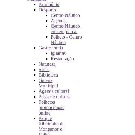
Património
Desporto
Centro Náutico
Agenda
Centro Náutico
em tempo real
Folheto - Centro
Náutico
Gastronomia
Iguarias
Restauração
Natureza
Rotas
Biblioteca
Galeria
Municipal
Agenda cultural
Posto de turismo
Folhetos
promocionais
online
Parque
Ribeirinho de
Montemor-o-
Velho