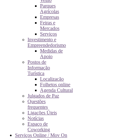
Velho
Parques
Agrícolas
Empresas
Feiras e
Mercados
Serviços
Investimento e
Empreendedorismo
Medidas de
Apoio
Postos de
Informação
Turística
Localização
Folhetos online
Agenda Cultural
Julgados de Paz
Questões
frequentes
Ligações Úteis
Notícias
Espaço de
Coworking
Serviços Online / Mov On