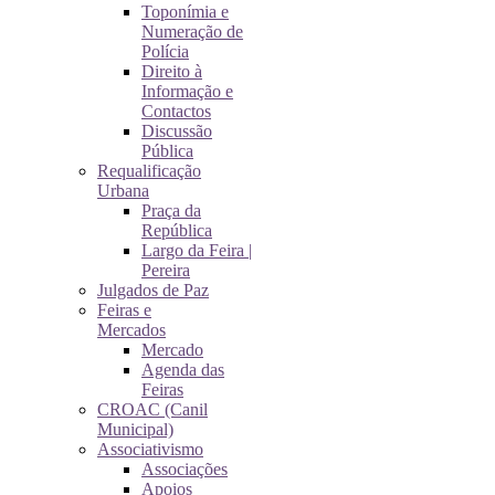
Toponímia e
Numeração de
Polícia
Direito à
Informação e
Contactos
Discussão
Pública
Requalificação
Urbana
Praça da
República
Largo da Feira |
Pereira
Julgados de Paz
Feiras e
Mercados
Mercado
Agenda das
Feiras
CROAC (Canil
Municipal)
Associativismo
Associações
Apoios