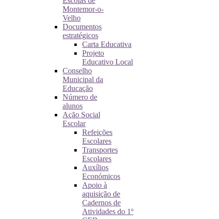
Escolas de
Montemor-o-
Velho
Documentos
estratégicos
Carta Educativa
Projeto
Educativo Local
Conselho
Municipal da
Educação
Número de
alunos
Ação Social
Escolar
Refeições
Escolares
Transportes
Escolares
Auxílios
Económicos
Apoio à
aquisição de
Cadernos de
Atividades do 1º