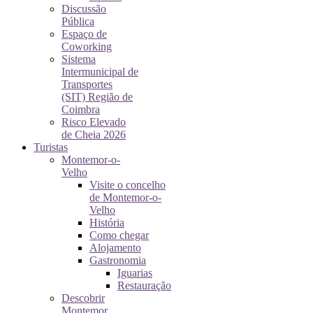
Discussão
Pública
Espaço de
Coworking
Sistema
Intermunicipal de
Transportes
(SIT) Região de
Coimbra
Risco Elevado
de Cheia 2026
Turistas
Montemor-o-
Velho
Visite o concelho
de Montemor-o-
Velho
História
Como chegar
Alojamento
Gastronomia
Iguarias
Restauração
Descobrir
Montemor