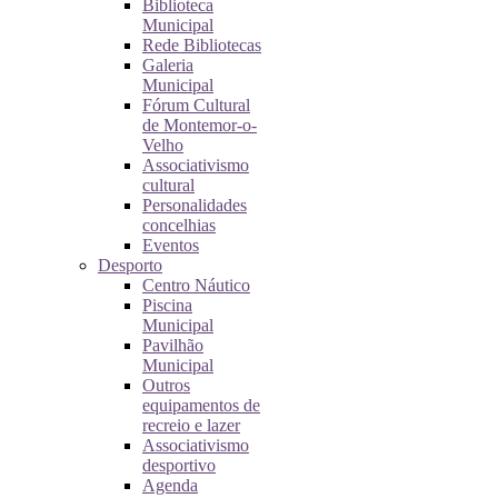
Biblioteca
Municipal
Rede Bibliotecas
Galeria
Municipal
Fórum Cultural
de Montemor-o-
Velho
Associativismo
cultural
Personalidades
concelhias
Eventos
Desporto
Centro Náutico
Piscina
Municipal
Pavilhão
Municipal
Outros
equipamentos de
recreio e lazer
Associativismo
desportivo
Agenda