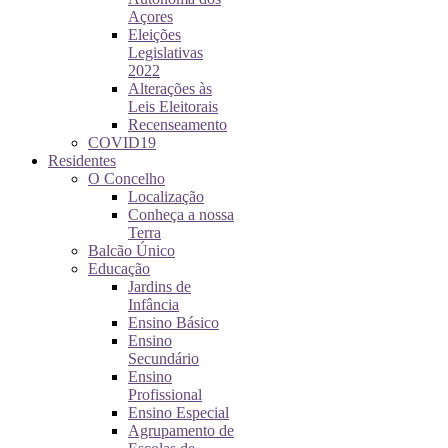
Açores
Eleições
Legislativas
2022
Alterações às
Leis Eleitorais
Recenseamento
COVID19
Residentes
O Concelho
Localização
Conheça a nossa
Terra
Balcão Único
Educação
Jardins de
Infância
Ensino Básico
Ensino
Secundário
Ensino
Profissional
Ensino Especial
Agrupamento de