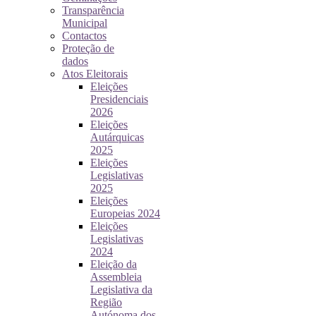
Transparência
Municipal
Contactos
Proteção de
dados
Atos Eleitorais
Eleições
Presidenciais
2026
Eleições
Autárquicas
2025
Eleições
Legislativas
2025
Eleições
Europeias 2024
Eleições
Legislativas
2024
Eleição da
Assembleia
Legislativa da
Região
Autónoma dos