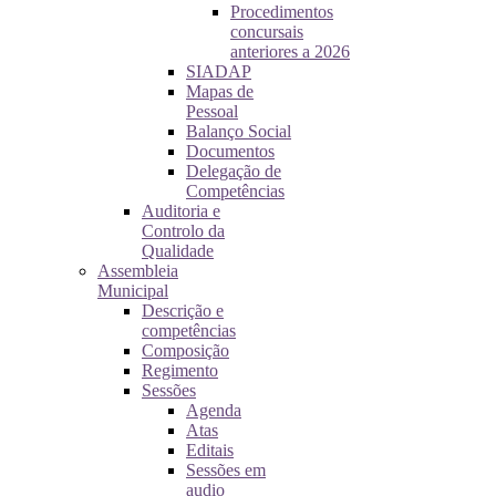
Procedimentos
concursais
anteriores a 2026
SIADAP
Mapas de
Pessoal
Balanço Social
Documentos
Delegação de
Competências
Auditoria e
Controlo da
Qualidade
Assembleia
Municipal
Descrição e
competências
Composição
Regimento
Sessões
Agenda
Atas
Editais
Sessões em
audio