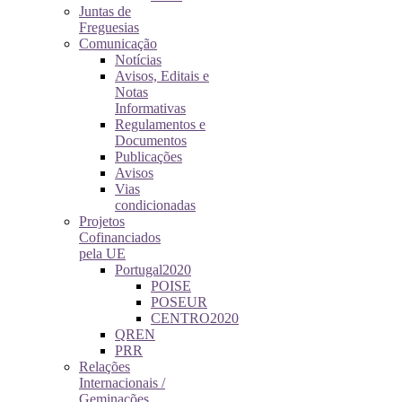
Juntas de
Freguesias
Comunicação
Notícias
Avisos, Editais e
Notas
Informativas
Regulamentos e
Documentos
Publicações
Avisos
Vias
condicionadas
Projetos
Cofinanciados
pela UE
Portugal2020
POISE
POSEUR
CENTRO2020
QREN
PRR
Relações
Internacionais /
Geminações