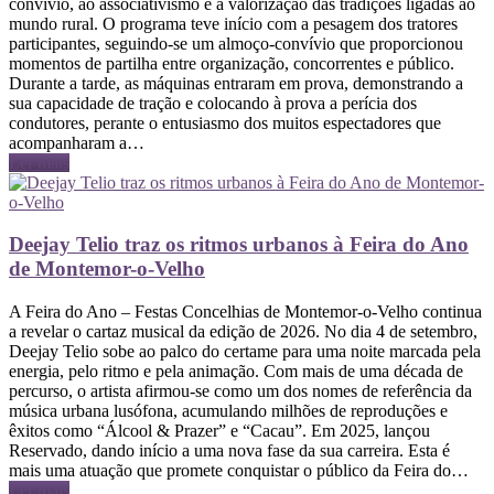
convívio, ao associativismo e à valorização das tradições ligadas ao
mundo rural. O programa teve início com a pesagem dos tratores
participantes, seguindo-se um almoço-convívio que proporcionou
momentos de partilha entre organização, concorrentes e público.
Durante a tarde, as máquinas entraram em prova, demonstrando a
sua capacidade de tração e colocando à prova a perícia dos
condutores, perante o entusiasmo dos muitos espectadores que
acompanharam a…
Ler mais
Deejay Telio traz os ritmos urbanos à Feira do Ano
de Montemor-o-Velho
A Feira do Ano – Festas Concelhias de Montemor-o-Velho continua
a revelar o cartaz musical da edição de 2026. No dia 4 de setembro,
Deejay Telio sobe ao palco do certame para uma noite marcada pela
energia, pelo ritmo e pela animação. Com mais de uma década de
percurso, o artista afirmou-se como um dos nomes de referência da
música urbana lusófona, acumulando milhões de reproduções e
êxitos como “Álcool & Prazer” e “Cacau”. Em 2025, lançou
Reservado, dando início a uma nova fase da sua carreira. Esta é
mais uma atuação que promete conquistar o público da Feira do…
Ler mais