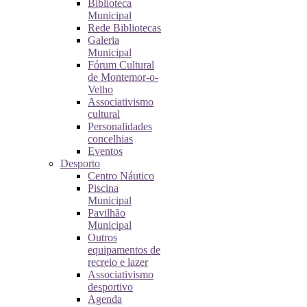
Biblioteca
Municipal
Rede Bibliotecas
Galeria
Municipal
Fórum Cultural
de Montemor-o-
Velho
Associativismo
cultural
Personalidades
concelhias
Eventos
Desporto
Centro Náutico
Piscina
Municipal
Pavilhão
Municipal
Outros
equipamentos de
recreio e lazer
Associativismo
desportivo
Agenda