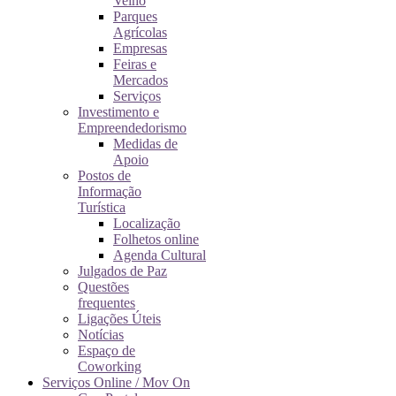
Velho
Parques
Agrícolas
Empresas
Feiras e
Mercados
Serviços
Investimento e
Empreendedorismo
Medidas de
Apoio
Postos de
Informação
Turística
Localização
Folhetos online
Agenda Cultural
Julgados de Paz
Questões
frequentes
Ligações Úteis
Notícias
Espaço de
Coworking
Serviços Online / Mov On