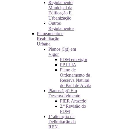
Regulamento
Municipal da
Edificação E
Urbanização
Outros
Regulamentos
Planeamento e
Reabilitação
Urbana
Planos (Igt) em
Vigor
PDM em vigor
PP PLIA
Plano de
Ordenamento da
Reserva Natural
do Paul de Arzila
Planos (Igt) Em
Desenvolvimento
PIER Arazede
2.ª Revisão do
PDM
1ª alteração da
Delimitação da
REN