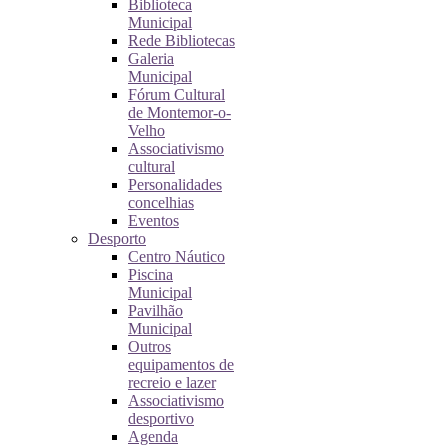
Biblioteca
Municipal
Rede Bibliotecas
Galeria
Municipal
Fórum Cultural
de Montemor-o-
Velho
Associativismo
cultural
Personalidades
concelhias
Eventos
Desporto
Centro Náutico
Piscina
Municipal
Pavilhão
Municipal
Outros
equipamentos de
recreio e lazer
Associativismo
desportivo
Agenda