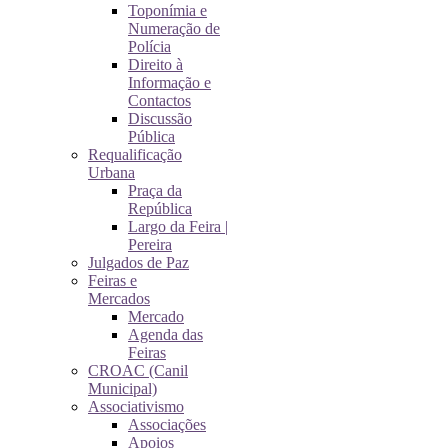
Toponímia e
Numeração de
Polícia
Direito à
Informação e
Contactos
Discussão
Pública
Requalificação
Urbana
Praça da
República
Largo da Feira |
Pereira
Julgados de Paz
Feiras e
Mercados
Mercado
Agenda das
Feiras
CROAC (Canil
Municipal)
Associativismo
Associações
Apoios