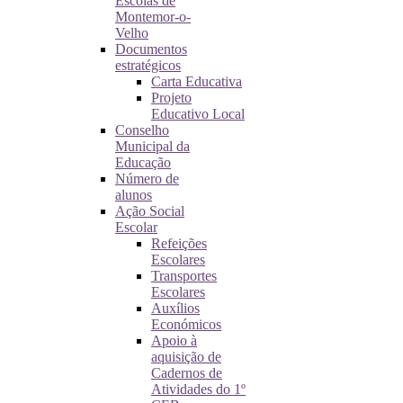
Escolas de
Montemor-o-
Velho
Documentos
estratégicos
Carta Educativa
Projeto
Educativo Local
Conselho
Municipal da
Educação
Número de
alunos
Ação Social
Escolar
Refeições
Escolares
Transportes
Escolares
Auxílios
Económicos
Apoio à
aquisição de
Cadernos de
Atividades do 1º