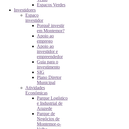
Espaços Verdes
Investidores
Espaço
investidor
Porquê investir
em Montemor?
Apoio ao
emprego
Apoio ao
investidor e
empreendedor
Guia para o
investimento
SIG
Plano Diretor
Municipal
Atividades
Económicas
Parque Logístico
e Industrial de
Arazede
Parque de
Negócios de
Montemor-o-