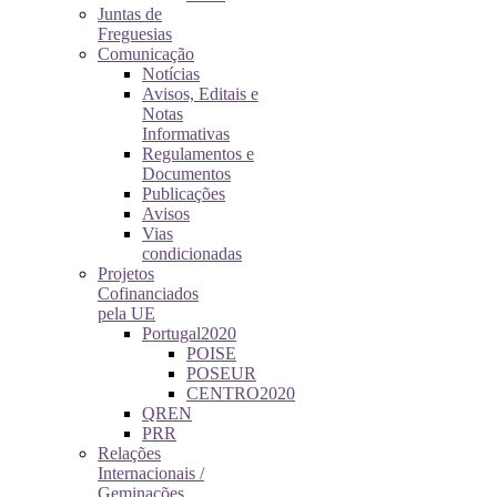
Juntas de
Freguesias
Comunicação
Notícias
Avisos, Editais e
Notas
Informativas
Regulamentos e
Documentos
Publicações
Avisos
Vias
condicionadas
Projetos
Cofinanciados
pela UE
Portugal2020
POISE
POSEUR
CENTRO2020
QREN
PRR
Relações
Internacionais /
Geminações