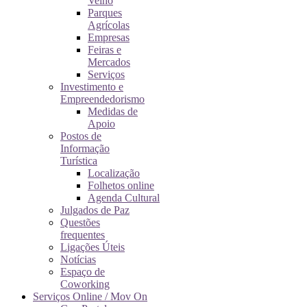
Velho
Parques
Agrícolas
Empresas
Feiras e
Mercados
Serviços
Investimento e
Empreendedorismo
Medidas de
Apoio
Postos de
Informação
Turística
Localização
Folhetos online
Agenda Cultural
Julgados de Paz
Questões
frequentes
Ligações Úteis
Notícias
Espaço de
Coworking
Serviços Online / Mov On