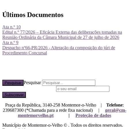
Últimos Documentos
Ata n.º 10
Edital n.º 77/2026 – Eficácia Externa das deliberações tomadas na
Reunião Ordinária da Câmara Municipal de 27 de julho de 2026
Ata n.º 9
Despacho nº66-PR/2026 - Alteração da composição do júri de
Procedimento Concursal
Pesquisar
Pesquisar
Subscreva a nossa newsletter
Praça da República, 3140-258 Montemor-o-Velho |
Telefone
:
239687300 (*Chamada para a rede fixa nacional) |
geral@cm-
montemorvelho.pt
|
Proteção de dados
Município de Montemor-o-Velho © . Todos os direitos reservados.