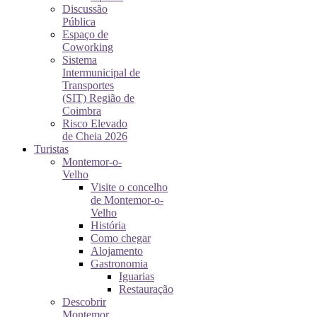
Discussão
Pública
Espaço de
Coworking
Sistema
Intermunicipal de
Transportes
(SIT) Região de
Coimbra
Risco Elevado
de Cheia 2026
Turistas
Montemor-o-
Velho
Visite o concelho
de Montemor-o-
Velho
História
Como chegar
Alojamento
Gastronomia
Iguarias
Restauração
Descobrir
Montemor