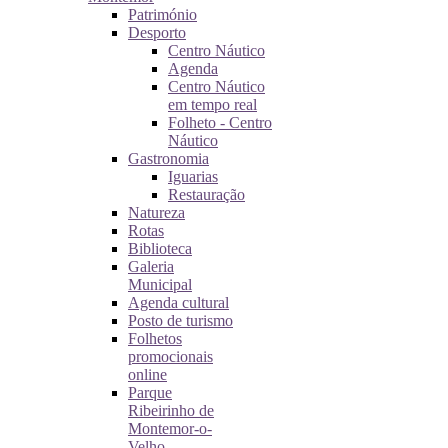
Património
Desporto
Centro Náutico
Agenda
Centro Náutico
em tempo real
Folheto - Centro
Náutico
Gastronomia
Iguarias
Restauração
Natureza
Rotas
Biblioteca
Galeria
Municipal
Agenda cultural
Posto de turismo
Folhetos
promocionais
online
Parque
Ribeirinho de
Montemor-o-
Velho