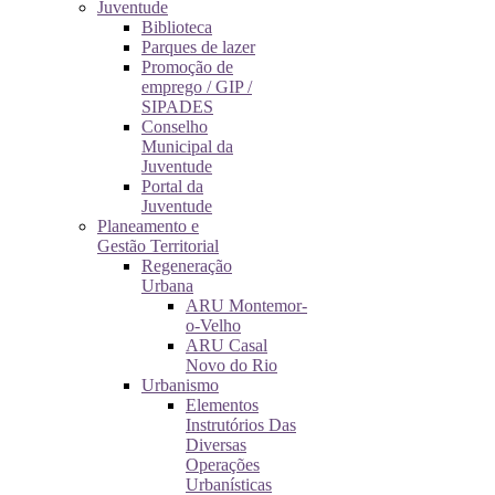
Juventude
Biblioteca
Parques de lazer
Promoção de
emprego / GIP /
SIPADES
Conselho
Municipal da
Juventude
Portal da
Juventude
Planeamento e
Gestão Territorial
Regeneração
Urbana
ARU Montemor-
o-Velho
ARU Casal
Novo do Rio
Urbanismo
Elementos
Instrutórios Das
Diversas
Operações
Urbanísticas