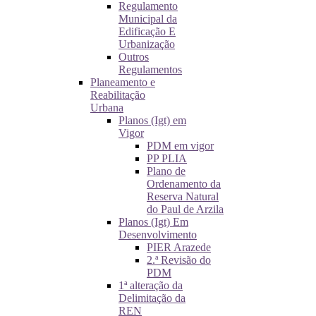
Regulamento
Municipal da
Edificação E
Urbanização
Outros
Regulamentos
Planeamento e
Reabilitação
Urbana
Planos (Igt) em
Vigor
PDM em vigor
PP PLIA
Plano de
Ordenamento da
Reserva Natural
do Paul de Arzila
Planos (Igt) Em
Desenvolvimento
PIER Arazede
2.ª Revisão do
PDM
1ª alteração da
Delimitação da
REN