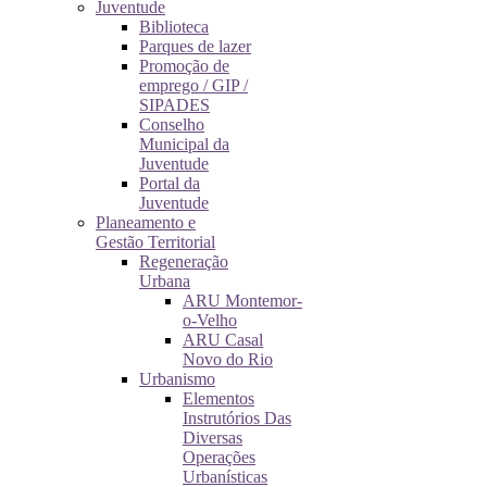
Juventude
Biblioteca
Parques de lazer
Promoção de
emprego / GIP /
SIPADES
Conselho
Municipal da
Juventude
Portal da
Juventude
Planeamento e
Gestão Territorial
Regeneração
Urbana
ARU Montemor-
o-Velho
ARU Casal
Novo do Rio
Urbanismo
Elementos
Instrutórios Das
Diversas
Operações
Urbanísticas