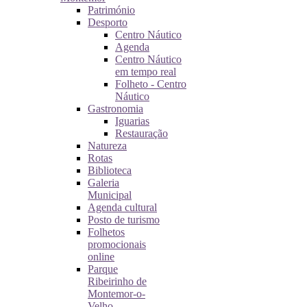
Património
Desporto
Centro Náutico
Agenda
Centro Náutico
em tempo real
Folheto - Centro
Náutico
Gastronomia
Iguarias
Restauração
Natureza
Rotas
Biblioteca
Galeria
Municipal
Agenda cultural
Posto de turismo
Folhetos
promocionais
online
Parque
Ribeirinho de
Montemor-o-
Velho