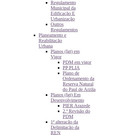
Regulamento
Municipal da
Edificação E
Urbanização
Outros
Regulamentos
Planeamento e
Reabilitação
Urbana
Planos (Igt) em
Vigor
PDM em vigor
PP PLIA
Plano de
Ordenamento da
Reserva Natural
do Paul de Arzila
Planos (Igt) Em
Desenvolvimento
PIER Arazede
2.ª Revisão do
PDM
1ª alteração da
Delimitação da
REN