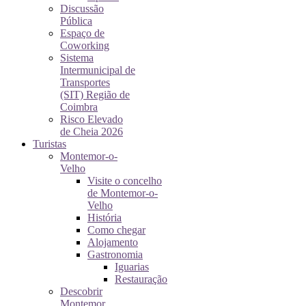
Discussão
Pública
Espaço de
Coworking
Sistema
Intermunicipal de
Transportes
(SIT) Região de
Coimbra
Risco Elevado
de Cheia 2026
Turistas
Montemor-o-
Velho
Visite o concelho
de Montemor-o-
Velho
História
Como chegar
Alojamento
Gastronomia
Iguarias
Restauração
Descobrir
Montemor