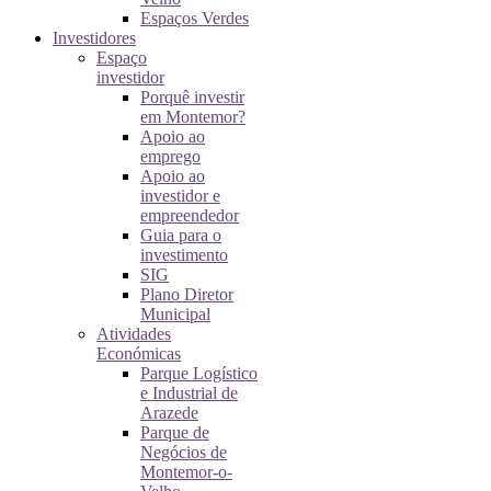
Espaços Verdes
Investidores
Espaço
investidor
Porquê investir
em Montemor?
Apoio ao
emprego
Apoio ao
investidor e
empreendedor
Guia para o
investimento
SIG
Plano Diretor
Municipal
Atividades
Económicas
Parque Logístico
e Industrial de
Arazede
Parque de
Negócios de
Montemor-o-