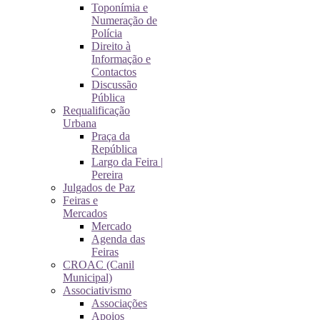
Toponímia e
Numeração de
Polícia
Direito à
Informação e
Contactos
Discussão
Pública
Requalificação
Urbana
Praça da
República
Largo da Feira |
Pereira
Julgados de Paz
Feiras e
Mercados
Mercado
Agenda das
Feiras
CROAC (Canil
Municipal)
Associativismo
Associações
Apoios