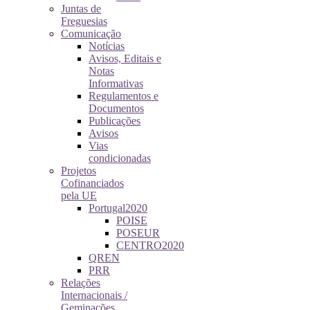
Juntas de
Freguesias
Comunicação
Notícias
Avisos, Editais e
Notas
Informativas
Regulamentos e
Documentos
Publicações
Avisos
Vias
condicionadas
Projetos
Cofinanciados
pela UE
Portugal2020
POISE
POSEUR
CENTRO2020
QREN
PRR
Relações
Internacionais /
Geminações