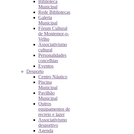
Biblioteca
Municipal
Rede Bibliotecas
Galeria
Municipal
Fórum Cultural
de Montemor-o-
Velho
Associativismo
cultural
Personalidades
concelhias
Eventos
Desporto
Centro Náutico
Piscina
Municipal
Pavilhão
Municipal
Outros
equipamentos de
recreio e lazer
Associativismo
desportivo
Agenda