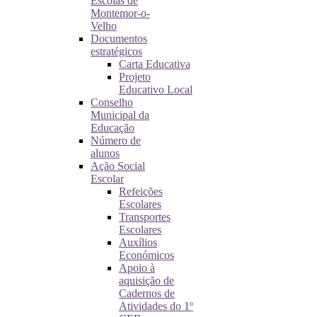
Escolas de
Montemor-o-
Velho
Documentos
estratégicos
Carta Educativa
Projeto
Educativo Local
Conselho
Municipal da
Educação
Número de
alunos
Ação Social
Escolar
Refeições
Escolares
Transportes
Escolares
Auxílios
Económicos
Apoio à
aquisição de
Cadernos de
Atividades do 1º