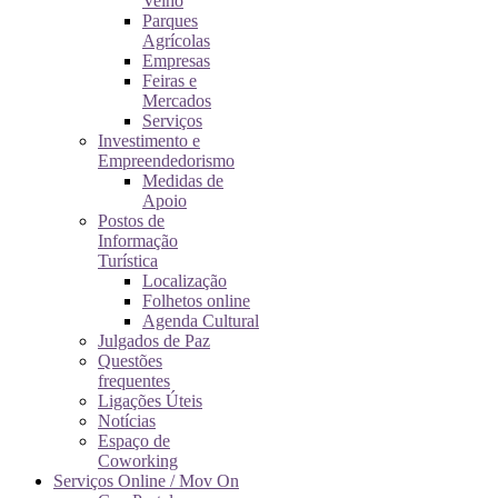
Velho
Parques
Agrícolas
Empresas
Feiras e
Mercados
Serviços
Investimento e
Empreendedorismo
Medidas de
Apoio
Postos de
Informação
Turística
Localização
Folhetos online
Agenda Cultural
Julgados de Paz
Questões
frequentes
Ligações Úteis
Notícias
Espaço de
Coworking
Serviços Online / Mov On