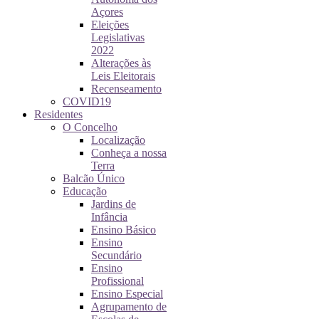
Açores
Eleições
Legislativas
2022
Alterações às
Leis Eleitorais
Recenseamento
COVID19
Residentes
O Concelho
Localização
Conheça a nossa
Terra
Balcão Único
Educação
Jardins de
Infância
Ensino Básico
Ensino
Secundário
Ensino
Profissional
Ensino Especial
Agrupamento de