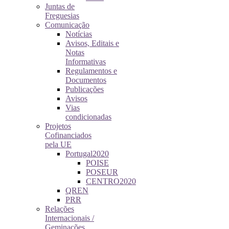
Juntas de
Freguesias
Comunicação
Notícias
Avisos, Editais e
Notas
Informativas
Regulamentos e
Documentos
Publicações
Avisos
Vias
condicionadas
Projetos
Cofinanciados
pela UE
Portugal2020
POISE
POSEUR
CENTRO2020
QREN
PRR
Relações
Internacionais /
Geminações