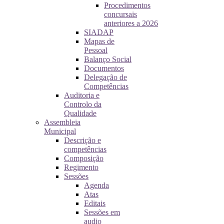
Procedimentos
concursais
anteriores a 2026
SIADAP
Mapas de
Pessoal
Balanço Social
Documentos
Delegação de
Competências
Auditoria e
Controlo da
Qualidade
Assembleia
Municipal
Descrição e
competências
Composição
Regimento
Sessões
Agenda
Atas
Editais
Sessões em
audio