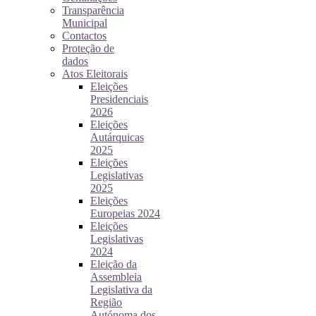
Transparência
Municipal
Contactos
Proteção de
dados
Atos Eleitorais
Eleições
Presidenciais
2026
Eleições
Autárquicas
2025
Eleições
Legislativas
2025
Eleições
Europeias 2024
Eleições
Legislativas
2024
Eleição da
Assembleia
Legislativa da
Região
Autónoma dos