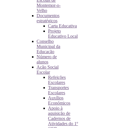
Escolas de
Montemor-o-
Velho
Documentos
estratégicos
Carta Educativa
Projeto
Educativo Local
Conselho
Municipal da
Educação
Número de
alunos
Ação Social
Escolar
Refeições
Escolares
Transportes
Escolares
Auxílios
Económicos
Apoio à
aquisição de
Cadernos de
Atividades do 1º