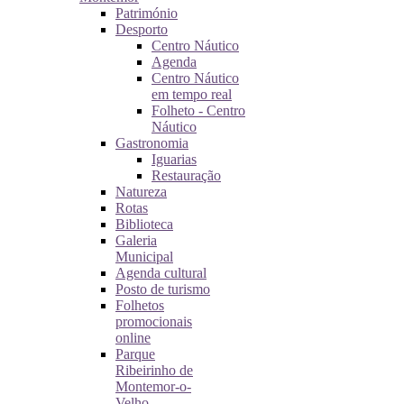
Património
Desporto
Centro Náutico
Agenda
Centro Náutico
em tempo real
Folheto - Centro
Náutico
Gastronomia
Iguarias
Restauração
Natureza
Rotas
Biblioteca
Galeria
Municipal
Agenda cultural
Posto de turismo
Folhetos
promocionais
online
Parque
Ribeirinho de
Montemor-o-
Velho