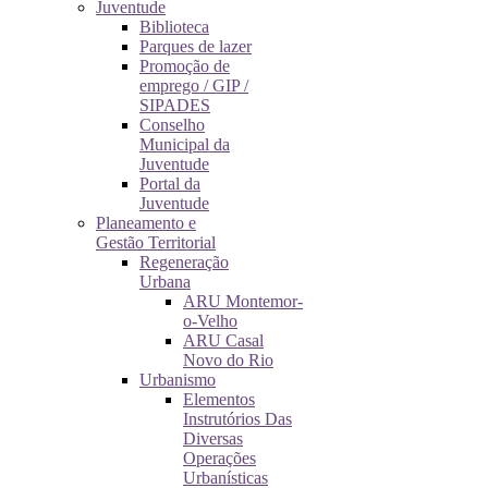
Juventude
Biblioteca
Parques de lazer
Promoção de
emprego / GIP /
SIPADES
Conselho
Municipal da
Juventude
Portal da
Juventude
Planeamento e
Gestão Territorial
Regeneração
Urbana
ARU Montemor-
o-Velho
ARU Casal
Novo do Rio
Urbanismo
Elementos
Instrutórios Das
Diversas
Operações
Urbanísticas