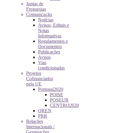
Juntas de
Freguesias
Comunicação
Notícias
Avisos, Editais e
Notas
Informativas
Regulamentos e
Documentos
Publicações
Avisos
Vias
condicionadas
Projetos
Cofinanciados
pela UE
Portugal2020
POISE
POSEUR
CENTRO2020
QREN
PRR
Relações
Internacionais /
Geminações