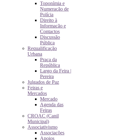
Toponímia e
Numeração de
Polícia
Direito à
Informação e
Contactos
Discussão
Pública
Requalificação
Urbana
Praça da
República
Largo da Feira |
Pereira
Julgados de Paz
Feiras e
Mercados
Mercado
Agenda das
Feiras
CROAC (Canil
Municipal)
Associativismo
Associações
Apoios