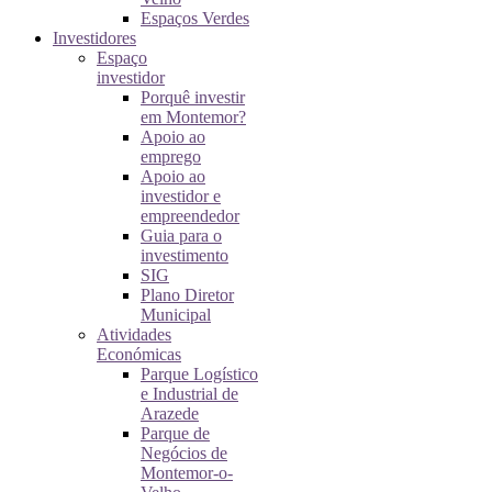
Espaços Verdes
Investidores
Espaço
investidor
Porquê investir
em Montemor?
Apoio ao
emprego
Apoio ao
investidor e
empreendedor
Guia para o
investimento
SIG
Plano Diretor
Municipal
Atividades
Económicas
Parque Logístico
e Industrial de
Arazede
Parque de
Negócios de
Montemor-o-