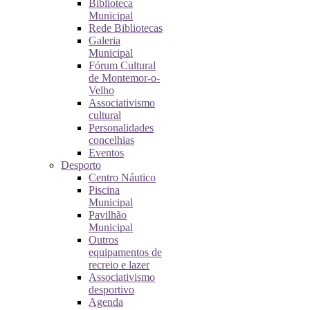
Biblioteca
Municipal
Rede Bibliotecas
Galeria
Municipal
Fórum Cultural
de Montemor-o-
Velho
Associativismo
cultural
Personalidades
concelhias
Eventos
Desporto
Centro Náutico
Piscina
Municipal
Pavilhão
Municipal
Outros
equipamentos de
recreio e lazer
Associativismo
desportivo
Agenda