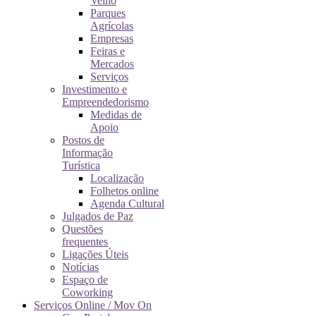
Velho
Parques
Agrícolas
Empresas
Feiras e
Mercados
Serviços
Investimento e
Empreendedorismo
Medidas de
Apoio
Postos de
Informação
Turística
Localização
Folhetos online
Agenda Cultural
Julgados de Paz
Questões
frequentes
Ligações Úteis
Notícias
Espaço de
Coworking
Serviços Online / Mov On