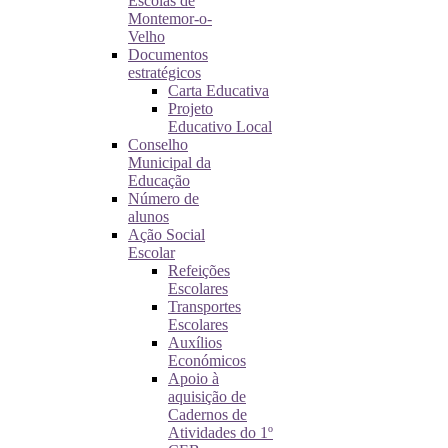
Escolas de
Montemor-o-
Velho
Documentos
estratégicos
Carta Educativa
Projeto
Educativo Local
Conselho
Municipal da
Educação
Número de
alunos
Ação Social
Escolar
Refeições
Escolares
Transportes
Escolares
Auxílios
Económicos
Apoio à
aquisição de
Cadernos de
Atividades do 1º