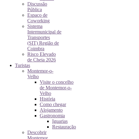
Discussão
Pública
Espaço de
Coworking
Sistema
Intermunicipal de
Transportes
(SIT) Região de
Coimbra
Risco Elevado
de Cheia 2026
Turistas
Montemor-o-
Velho
Visite o concelho
de Montemor-o-
Velho
História
Como chegar
Alojamento
Gastronomia
Iguarias
Restauração
Descobrir
Montemor