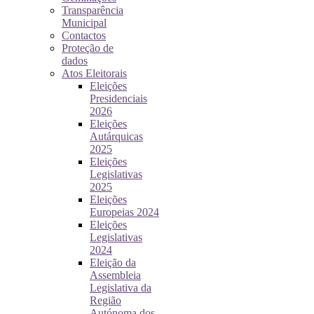
Transparência
Municipal
Contactos
Proteção de
dados
Atos Eleitorais
Eleições
Presidenciais
2026
Eleições
Autárquicas
2025
Eleições
Legislativas
2025
Eleições
Europeias 2024
Eleições
Legislativas
2024
Eleição da
Assembleia
Legislativa da
Região
Autónoma dos