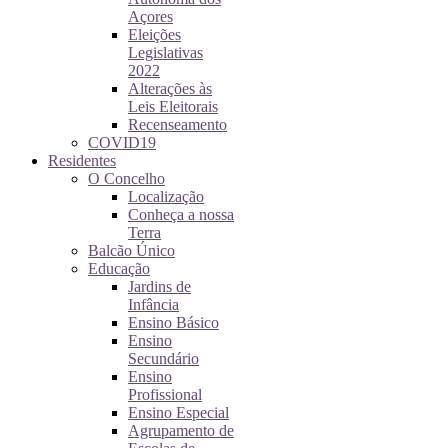
Açores
Eleições
Legislativas
2022
Alterações às
Leis Eleitorais
Recenseamento
COVID19
Residentes
O Concelho
Localização
Conheça a nossa
Terra
Balcão Único
Educação
Jardins de
Infância
Ensino Básico
Ensino
Secundário
Ensino
Profissional
Ensino Especial
Agrupamento de