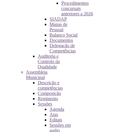
Procedimentos
concursais
anteriores a 2026
SIADAP
Mapas de
Pessoal
Balanço Social
Documentos
Delegação de
Competências
Auditoria e
Controlo da
Qualidade
Assembleia
Municipal
Descrição e
competências
Composição
Regimento
Sessões
Agenda
Atas
Editais
Sessões em
audio