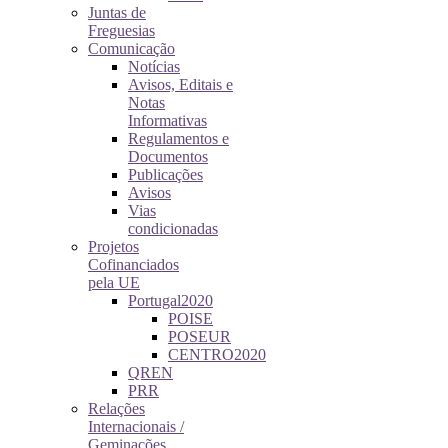
Juntas de
Freguesias
Comunicação
Notícias
Avisos, Editais e
Notas
Informativas
Regulamentos e
Documentos
Publicações
Avisos
Vias
condicionadas
Projetos
Cofinanciados
pela UE
Portugal2020
POISE
POSEUR
CENTRO2020
QREN
PRR
Relações
Internacionais /
Geminações