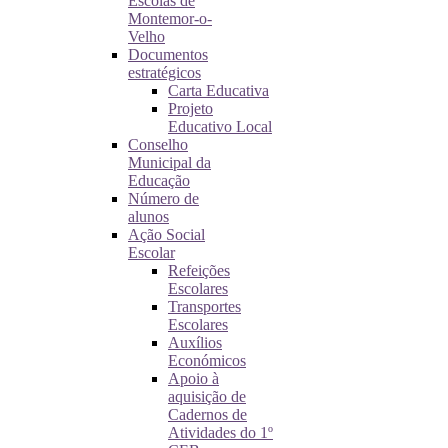
Escolas de
Montemor-o-
Velho
Documentos
estratégicos
Carta Educativa
Projeto
Educativo Local
Conselho
Municipal da
Educação
Número de
alunos
Ação Social
Escolar
Refeições
Escolares
Transportes
Escolares
Auxílios
Económicos
Apoio à
aquisição de
Cadernos de
Atividades do 1º