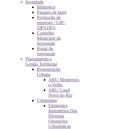
Juventude
Biblioteca
Parques de lazer
Promoção de
emprego / GIP /
SIPADES
Conselho
Municipal da
Juventude
Portal da
Juventude
Planeamento e
Gestão Territorial
Regeneração
Urbana
ARU Montemor-
o-Velho
ARU Casal
Novo do Rio
Urbanismo
Elementos
Instrutórios Das
Diversas
Operações
Urbanísticas