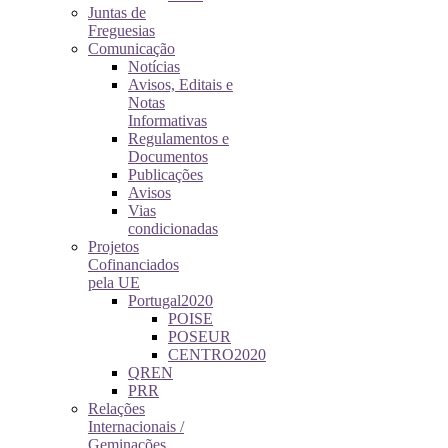
Juntas de
Freguesias
Comunicação
Notícias
Avisos, Editais e
Notas
Informativas
Regulamentos e
Documentos
Publicações
Avisos
Vias
condicionadas
Projetos
Cofinanciados
pela UE
Portugal2020
POISE
POSEUR
CENTRO2020
QREN
PRR
Relações
Internacionais /
Geminações