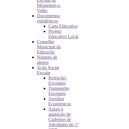
Escolas de
Montemor-o-
Velho
Documentos
estratégicos
Carta Educativa
Projeto
Educativo Local
Conselho
Municipal da
Educação
Número de
alunos
Ação Social
Escolar
Refeições
Escolares
Transportes
Escolares
Auxílios
Económicos
Apoio à
aquisição de
Cadernos de
Atividades do 1º