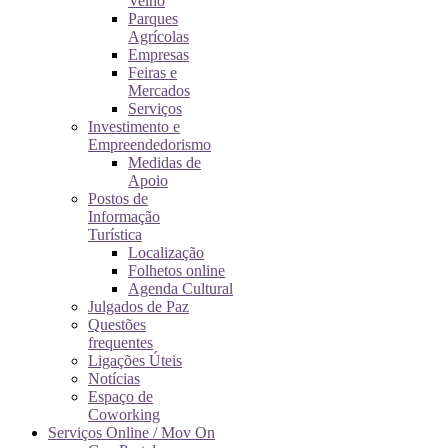
Velho
Parques
Agrícolas
Empresas
Feiras e
Mercados
Serviços
Investimento e
Empreendedorismo
Medidas de
Apoio
Postos de
Informação
Turística
Localização
Folhetos online
Agenda Cultural
Julgados de Paz
Questões
frequentes
Ligações Úteis
Notícias
Espaço de
Coworking
Serviços Online / Mov On