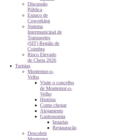
Discussão
Pública
Espaço de
Coworking
Sistema
Intermunicipal de
Transportes
(SIT) Região de
Coimbra
Risco Elevado
de Cheia 2026
Turistas
Montemor-o-
Velho
Visite o concelho
de Montemor-o-
Velho
História
Como chegar
Alojamento
Gastronomia
Iguarias
Restauração
Descobrir
Montemor