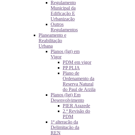
Regulamento
Municipal da
Edificação E
Urbanização
Outros
Regulamentos
Planeamento e
Reabilitação
Urbana
Planos (Igt) em
Vigor
PDM em vigor
PP PLIA
Plano de
Ordenamento da
Reserva Natural
do Paul de Arzila
Planos (Igt) Em
Desenvolvimento
PIER Arazede
2.ª Revisão do
PDM
1ª alteração da
Delimitação da
REN