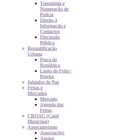
Toponímia e
Numeração de
Polícia
Direito à
Informação e
Contactos
Discussão
Pública
Requalificação
Urbana
Praça da
República
Largo da Feira |
Pereira
Julgados de Paz
Feiras e
Mercados
Mercado
Agenda das
Feiras
CROAC (Canil
Municipal)
Associativismo
Associações
Apoios