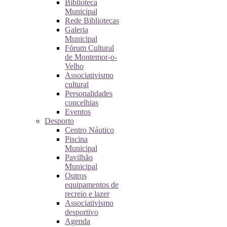
Biblioteca
Municipal
Rede Bibliotecas
Galeria
Municipal
Fórum Cultural
de Montemor-o-
Velho
Associativismo
cultural
Personalidades
concelhias
Eventos
Desporto
Centro Náutico
Piscina
Municipal
Pavilhão
Municipal
Outros
equipamentos de
recreio e lazer
Associativismo
desportivo
Agenda