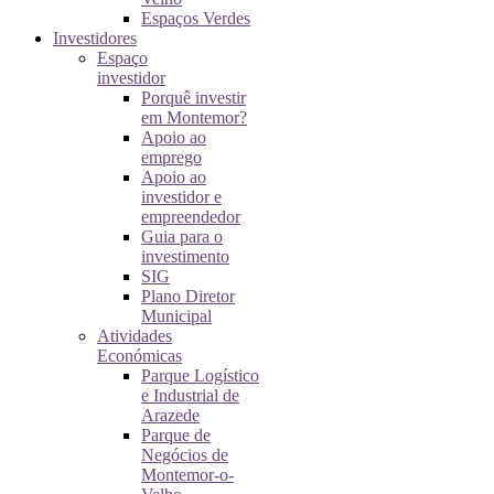
Espaços Verdes
Investidores
Espaço
investidor
Porquê investir
em Montemor?
Apoio ao
emprego
Apoio ao
investidor e
empreendedor
Guia para o
investimento
SIG
Plano Diretor
Municipal
Atividades
Económicas
Parque Logístico
e Industrial de
Arazede
Parque de
Negócios de
Montemor-o-