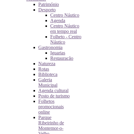
Património
Desporto
Centro Náutico
Agenda
Centro Náutico
em tempo real
Folheto - Centro
Náutico
Gastronomia
Iguarias
Restauração
Natureza
Rotas
Biblioteca
Galeria
Municipal
Agenda cultural
Posto de turismo
Folhetos
promocionais
online
Parque
Ribeirinho de
Montemor-o-
Velho