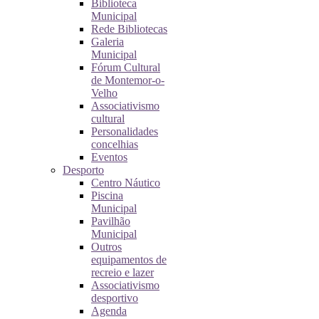
Biblioteca
Municipal
Rede Bibliotecas
Galeria
Municipal
Fórum Cultural
de Montemor-o-
Velho
Associativismo
cultural
Personalidades
concelhias
Eventos
Desporto
Centro Náutico
Piscina
Municipal
Pavilhão
Municipal
Outros
equipamentos de
recreio e lazer
Associativismo
desportivo
Agenda