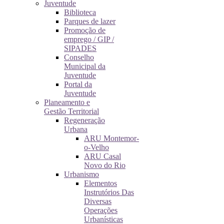
Juventude
Biblioteca
Parques de lazer
Promoção de
emprego / GIP /
SIPADES
Conselho
Municipal da
Juventude
Portal da
Juventude
Planeamento e
Gestão Territorial
Regeneração
Urbana
ARU Montemor-
o-Velho
ARU Casal
Novo do Rio
Urbanismo
Elementos
Instrutórios Das
Diversas
Operações
Urbanísticas