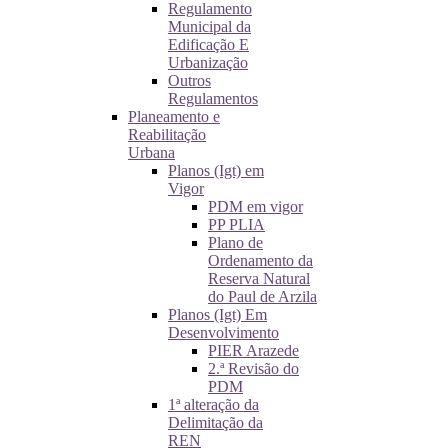
Regulamento
Municipal da
Edificação E
Urbanização
Outros
Regulamentos
Planeamento e
Reabilitação
Urbana
Planos (Igt) em
Vigor
PDM em vigor
PP PLIA
Plano de
Ordenamento da
Reserva Natural
do Paul de Arzila
Planos (Igt) Em
Desenvolvimento
PIER Arazede
2.ª Revisão do
PDM
1ª alteração da
Delimitação da
REN