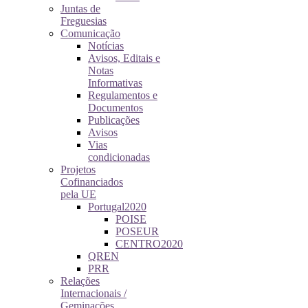
Juntas de
Freguesias
Comunicação
Notícias
Avisos, Editais e
Notas
Informativas
Regulamentos e
Documentos
Publicações
Avisos
Vias
condicionadas
Projetos
Cofinanciados
pela UE
Portugal2020
POISE
POSEUR
CENTRO2020
QREN
PRR
Relações
Internacionais /
Geminações