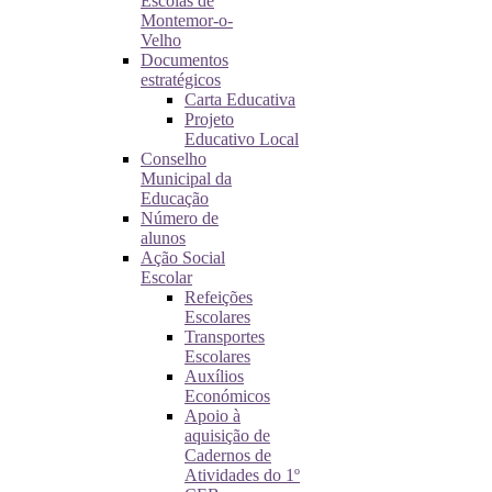
Escolas de
Montemor-o-
Velho
Documentos
estratégicos
Carta Educativa
Projeto
Educativo Local
Conselho
Municipal da
Educação
Número de
alunos
Ação Social
Escolar
Refeições
Escolares
Transportes
Escolares
Auxílios
Económicos
Apoio à
aquisição de
Cadernos de
Atividades do 1º