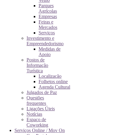
Velho
Parques
Agrícolas
Empresas
Feiras e
Mercados
Serviços
Investimento e
Empreendedorismo
Medidas de
Apoio
Postos de
Informação
Turística
Localização
Folhetos online
Agenda Cultural
Julgados de Paz
Questões
frequentes
Ligações Úteis
Notícias
Espaço de
Coworking
Serviços Online / Mov On