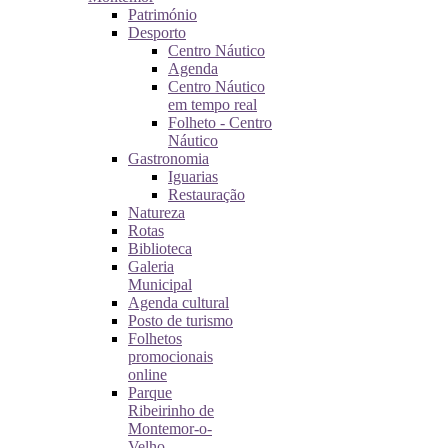
Património
Desporto
Centro Náutico
Agenda
Centro Náutico
em tempo real
Folheto - Centro
Náutico
Gastronomia
Iguarias
Restauração
Natureza
Rotas
Biblioteca
Galeria
Municipal
Agenda cultural
Posto de turismo
Folhetos
promocionais
online
Parque
Ribeirinho de
Montemor-o-
Velho