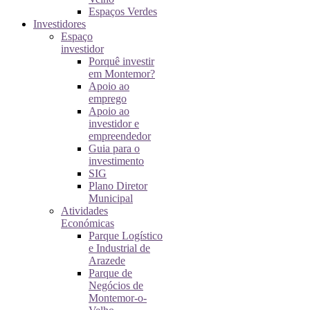
Espaços Verdes
Investidores
Espaço
investidor
Porquê investir
em Montemor?
Apoio ao
emprego
Apoio ao
investidor e
empreendedor
Guia para o
investimento
SIG
Plano Diretor
Municipal
Atividades
Económicas
Parque Logístico
e Industrial de
Arazede
Parque de
Negócios de
Montemor-o-