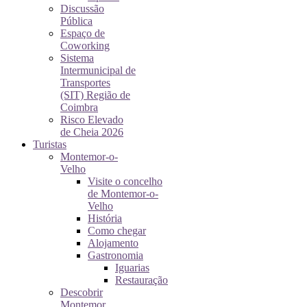
Discussão
Pública
Espaço de
Coworking
Sistema
Intermunicipal de
Transportes
(SIT) Região de
Coimbra
Risco Elevado
de Cheia 2026
Turistas
Montemor-o-
Velho
Visite o concelho
de Montemor-o-
Velho
História
Como chegar
Alojamento
Gastronomia
Iguarias
Restauração
Descobrir
Montemor