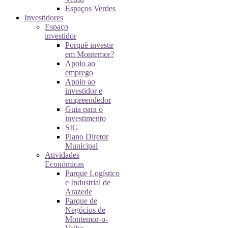
Espaços Verdes
Investidores
Espaço
investidor
Porquê investir
em Montemor?
Apoio ao
emprego
Apoio ao
investidor e
empreendedor
Guia para o
investimento
SIG
Plano Diretor
Municipal
Atividades
Económicas
Parque Logístico
e Industrial de
Arazede
Parque de
Negócios de
Montemor-o-