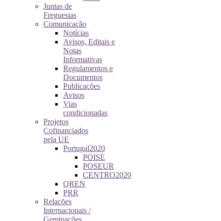
Juntas de
Freguesias
Comunicação
Notícias
Avisos, Editais e
Notas
Informativas
Regulamentos e
Documentos
Publicações
Avisos
Vias
condicionadas
Projetos
Cofinanciados
pela UE
Portugal2020
POISE
POSEUR
CENTRO2020
QREN
PRR
Relações
Internacionais /
Geminações