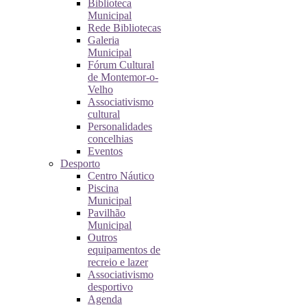
Biblioteca
Municipal
Rede Bibliotecas
Galeria
Municipal
Fórum Cultural
de Montemor-o-
Velho
Associativismo
cultural
Personalidades
concelhias
Eventos
Desporto
Centro Náutico
Piscina
Municipal
Pavilhão
Municipal
Outros
equipamentos de
recreio e lazer
Associativismo
desportivo
Agenda