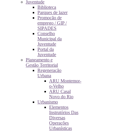
Juventude
Biblioteca
Parques de lazer
Promoção de
emprego / GIP /
SIPADES
Conselho
Municipal da
Juventude
Portal da
Juventude
Planeamento e
Gestão Territorial
Regeneração
Urbana
ARU Montemor-
o-Velho
ARU Casal
Novo do Rio
Urbanismo
Elementos
Instrutórios Das
Diversas
Operações
Urbanísticas