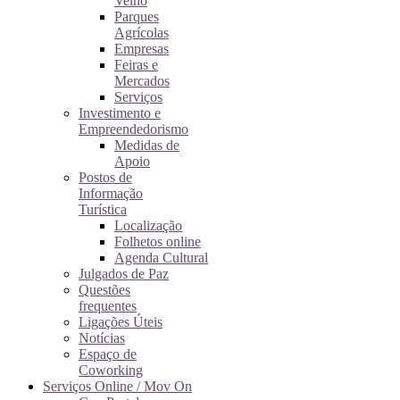
Velho
Parques
Agrícolas
Empresas
Feiras e
Mercados
Serviços
Investimento e
Empreendedorismo
Medidas de
Apoio
Postos de
Informação
Turística
Localização
Folhetos online
Agenda Cultural
Julgados de Paz
Questões
frequentes
Ligações Úteis
Notícias
Espaço de
Coworking
Serviços Online / Mov On