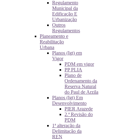
Regulamento
Municipal da
Edificação E
Urbanização
Outros
Regulamentos
Planeamento e
Reabilitação
Urbana
Planos (Igt) em
Vigor
PDM em vigor
PP PLIA
Plano de
Ordenamento da
Reserva Natural
do Paul de Arzila
Planos (Igt) Em
Desenvolvimento
PIER Arazede
2.ª Revisão do
PDM
1ª alteração da
Delimitação da
REN