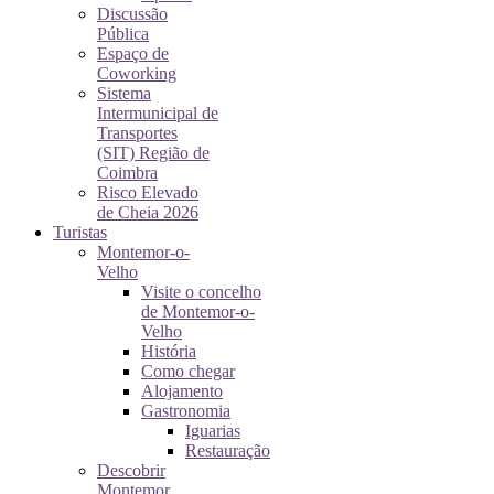
Discussão
Pública
Espaço de
Coworking
Sistema
Intermunicipal de
Transportes
(SIT) Região de
Coimbra
Risco Elevado
de Cheia 2026
Turistas
Montemor-o-
Velho
Visite o concelho
de Montemor-o-
Velho
História
Como chegar
Alojamento
Gastronomia
Iguarias
Restauração
Descobrir
Montemor