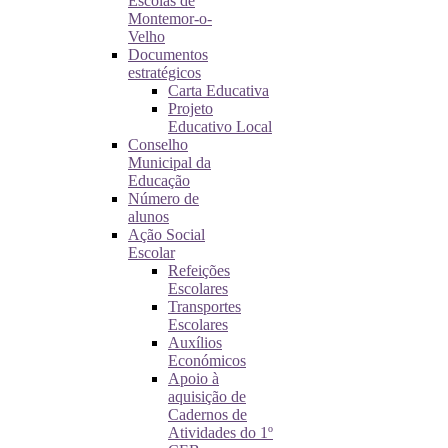
Escolas de
Montemor-o-
Velho
Documentos
estratégicos
Carta Educativa
Projeto
Educativo Local
Conselho
Municipal da
Educação
Número de
alunos
Ação Social
Escolar
Refeições
Escolares
Transportes
Escolares
Auxílios
Económicos
Apoio à
aquisição de
Cadernos de
Atividades do 1º