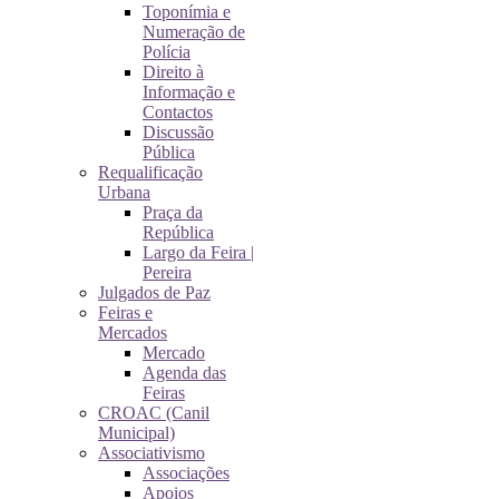
Toponímia e
Numeração de
Polícia
Direito à
Informação e
Contactos
Discussão
Pública
Requalificação
Urbana
Praça da
República
Largo da Feira |
Pereira
Julgados de Paz
Feiras e
Mercados
Mercado
Agenda das
Feiras
CROAC (Canil
Municipal)
Associativismo
Associações
Apoios