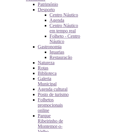
Património
Desporto
Centro Náutico
Agenda
Centro Náutico
em tempo real
Folheto - Centro
Náutico
Gastronomia
Iguarias
Restauração
Natureza
Rotas
Biblioteca
Galeria
Municipal
Agenda cultural
Posto de turismo
Folhetos
promocionais
online
Parque
Ribeirinho de
Montemor-o-
Velho