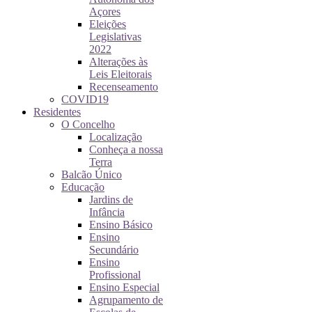
Açores
Eleições
Legislativas
2022
Alterações às
Leis Eleitorais
Recenseamento
COVID19
Residentes
O Concelho
Localização
Conheça a nossa
Terra
Balcão Único
Educação
Jardins de
Infância
Ensino Básico
Ensino
Secundário
Ensino
Profissional
Ensino Especial
Agrupamento de