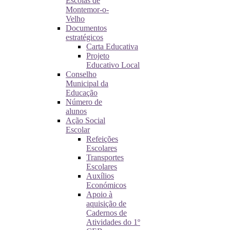
Escolas de
Montemor-o-
Velho
Documentos
estratégicos
Carta Educativa
Projeto
Educativo Local
Conselho
Municipal da
Educação
Número de
alunos
Ação Social
Escolar
Refeições
Escolares
Transportes
Escolares
Auxílios
Económicos
Apoio à
aquisição de
Cadernos de
Atividades do 1º