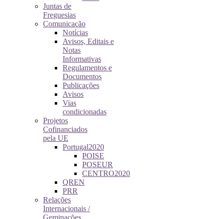
Juntas de
Freguesias
Comunicação
Notícias
Avisos, Editais e
Notas
Informativas
Regulamentos e
Documentos
Publicações
Avisos
Vias
condicionadas
Projetos
Cofinanciados
pela UE
Portugal2020
POISE
POSEUR
CENTRO2020
QREN
PRR
Relações
Internacionais /
Geminações