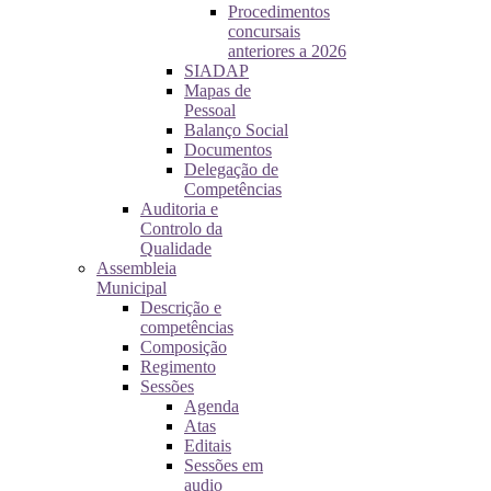
Procedimentos
concursais
anteriores a 2026
SIADAP
Mapas de
Pessoal
Balanço Social
Documentos
Delegação de
Competências
Auditoria e
Controlo da
Qualidade
Assembleia
Municipal
Descrição e
competências
Composição
Regimento
Sessões
Agenda
Atas
Editais
Sessões em
audio