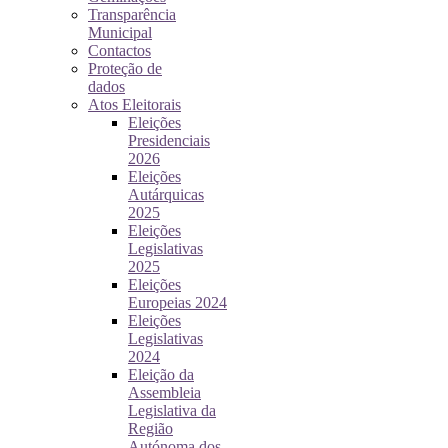
Transparência
Municipal
Contactos
Proteção de
dados
Atos Eleitorais
Eleições
Presidenciais
2026
Eleições
Autárquicas
2025
Eleições
Legislativas
2025
Eleições
Europeias 2024
Eleições
Legislativas
2024
Eleição da
Assembleia
Legislativa da
Região
Autónoma dos