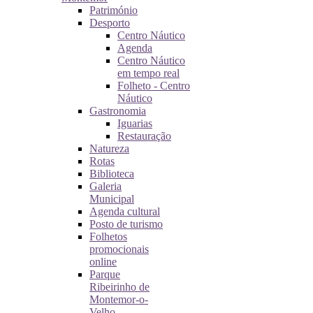
Património
Desporto
Centro Náutico
Agenda
Centro Náutico
em tempo real
Folheto - Centro
Náutico
Gastronomia
Iguarias
Restauração
Natureza
Rotas
Biblioteca
Galeria
Municipal
Agenda cultural
Posto de turismo
Folhetos
promocionais
online
Parque
Ribeirinho de
Montemor-o-
Velho