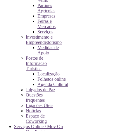
Velho
Parques
Agrícolas
Empresas
Feiras e
Mercados
Serviços
Investimento e
Empreendedorismo
Medidas de
Apoio
Postos de
Informação
Turística
Localização
Folhetos online
Agenda Cultural
Julgados de Paz
Questões
frequentes
Ligações Úteis
Notícias
Espaço de
Coworking
Serviços Online / Mov On