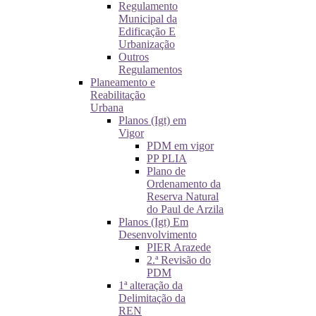
Regulamento
Municipal da
Edificação E
Urbanização
Outros
Regulamentos
Planeamento e
Reabilitação
Urbana
Planos (Igt) em
Vigor
PDM em vigor
PP PLIA
Plano de
Ordenamento da
Reserva Natural
do Paul de Arzila
Planos (Igt) Em
Desenvolvimento
PIER Arazede
2.ª Revisão do
PDM
1ª alteração da
Delimitação da
REN