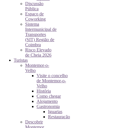
Discussão
Pública
Espaço de
Coworking
Sistema
Intermunicipal de
Transportes
(SIT) Região de
Coimbra
Risco Elevado
de Cheia 2026
Turistas
Montemor-o-
Velho
Visite o concelho
de Montemor-o-
Velho
História
Como chegar
Alojamento
Gastronomia
Iguarias
Restauração
Descobrir
Montemor