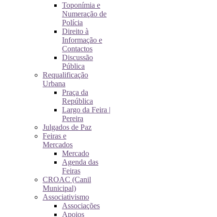
Toponímia e
Numeração de
Polícia
Direito à
Informação e
Contactos
Discussão
Pública
Requalificação
Urbana
Praça da
República
Largo da Feira |
Pereira
Julgados de Paz
Feiras e
Mercados
Mercado
Agenda das
Feiras
CROAC (Canil
Municipal)
Associativismo
Associações
Apoios