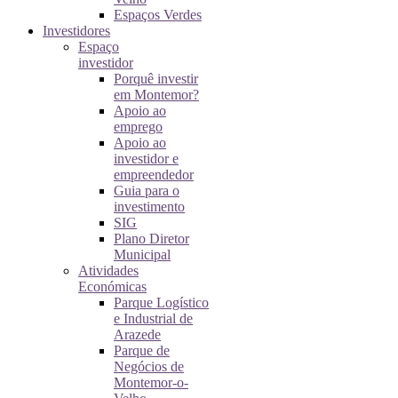
Espaços Verdes
Investidores
Espaço
investidor
Porquê investir
em Montemor?
Apoio ao
emprego
Apoio ao
investidor e
empreendedor
Guia para o
investimento
SIG
Plano Diretor
Municipal
Atividades
Económicas
Parque Logístico
e Industrial de
Arazede
Parque de
Negócios de
Montemor-o-