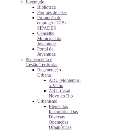
Juventude
Biblioteca
Parques de lazer
Promoção de
emprego / GIP /
SIPADES
Conselho
Municipal da
Juventude
Portal da
Juventude
Planeamento e
Gestão Territorial
Regeneração
Urbana
ARU Montemor-
o-Velho
ARU Casal
Novo do Rio
Urbanismo
Elementos
Instrutórios Das
Diversas
Operações
Urbanísticas