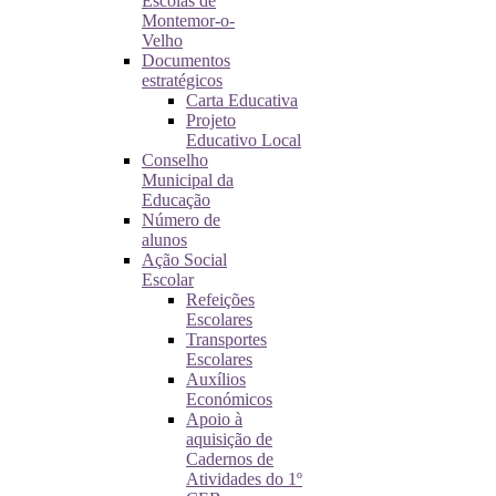
Escolas de
Montemor-o-
Velho
Documentos
estratégicos
Carta Educativa
Projeto
Educativo Local
Conselho
Municipal da
Educação
Número de
alunos
Ação Social
Escolar
Refeições
Escolares
Transportes
Escolares
Auxílios
Económicos
Apoio à
aquisição de
Cadernos de
Atividades do 1º