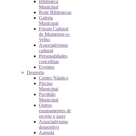
Biblioteca
Municipal
Rede Bibliotecas
Galeria
Municipal
Fórum Cultural
de Montemor-o-
Velho
Associativismo
cultural
Personalidades
concelhias
Eventos
Desporto
Centro Náutico
Piscina
Municipal
Pavilhão
Municipal
Outros
equipamentos de
recreio e lazer
Associativismo
desportivo
Agenda