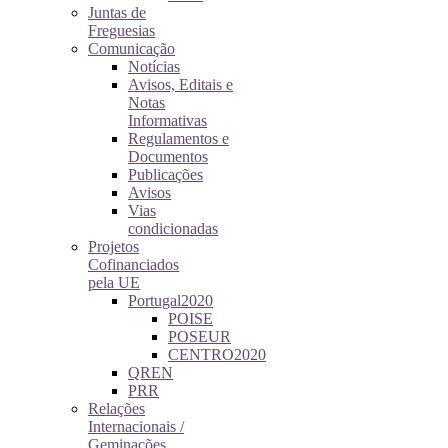
Juntas de
Freguesias
Comunicação
Notícias
Avisos, Editais e
Notas
Informativas
Regulamentos e
Documentos
Publicações
Avisos
Vias
condicionadas
Projetos
Cofinanciados
pela UE
Portugal2020
POISE
POSEUR
CENTRO2020
QREN
PRR
Relações
Internacionais /
Geminações