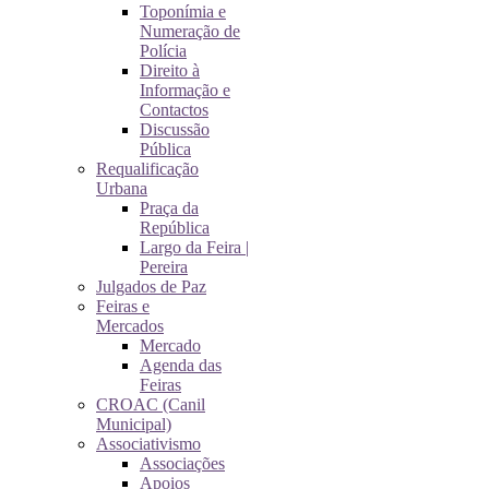
Toponímia e
Numeração de
Polícia
Direito à
Informação e
Contactos
Discussão
Pública
Requalificação
Urbana
Praça da
República
Largo da Feira |
Pereira
Julgados de Paz
Feiras e
Mercados
Mercado
Agenda das
Feiras
CROAC (Canil
Municipal)
Associativismo
Associações
Apoios