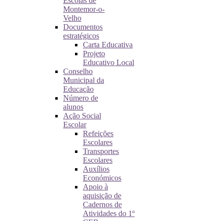
Escolas de
Montemor-o-
Velho
Documentos
estratégicos
Carta Educativa
Projeto
Educativo Local
Conselho
Municipal da
Educação
Número de
alunos
Ação Social
Escolar
Refeições
Escolares
Transportes
Escolares
Auxílios
Económicos
Apoio à
aquisição de
Cadernos de
Atividades do 1º