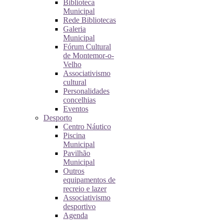
Biblioteca
Municipal
Rede Bibliotecas
Galeria
Municipal
Fórum Cultural
de Montemor-o-
Velho
Associativismo
cultural
Personalidades
concelhias
Eventos
Desporto
Centro Náutico
Piscina
Municipal
Pavilhão
Municipal
Outros
equipamentos de
recreio e lazer
Associativismo
desportivo
Agenda