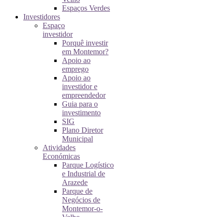
Espaços Verdes
Investidores
Espaço
investidor
Porquê investir
em Montemor?
Apoio ao
emprego
Apoio ao
investidor e
empreendedor
Guia para o
investimento
SIG
Plano Diretor
Municipal
Atividades
Económicas
Parque Logístico
e Industrial de
Arazede
Parque de
Negócios de
Montemor-o-