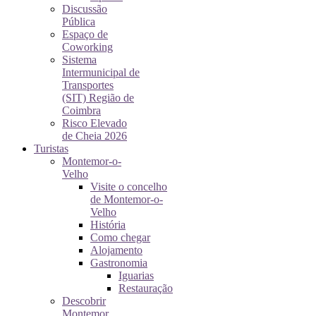
Discussão
Pública
Espaço de
Coworking
Sistema
Intermunicipal de
Transportes
(SIT) Região de
Coimbra
Risco Elevado
de Cheia 2026
Turistas
Montemor-o-
Velho
Visite o concelho
de Montemor-o-
Velho
História
Como chegar
Alojamento
Gastronomia
Iguarias
Restauração
Descobrir
Montemor