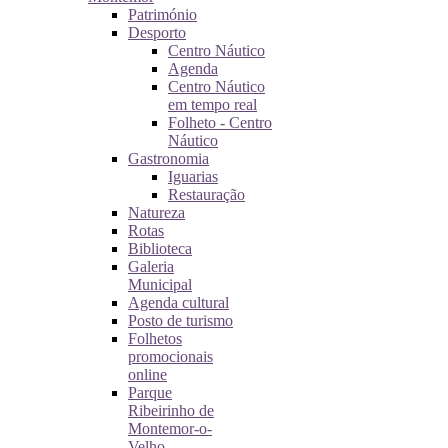
Património
Desporto
Centro Náutico
Agenda
Centro Náutico
em tempo real
Folheto - Centro
Náutico
Gastronomia
Iguarias
Restauração
Natureza
Rotas
Biblioteca
Galeria
Municipal
Agenda cultural
Posto de turismo
Folhetos
promocionais
online
Parque
Ribeirinho de
Montemor-o-
Velho