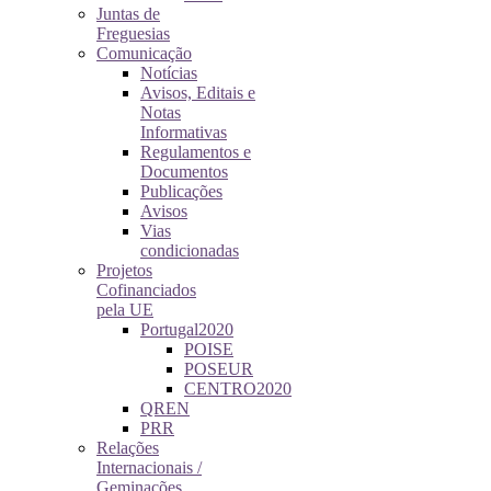
Juntas de
Freguesias
Comunicação
Notícias
Avisos, Editais e
Notas
Informativas
Regulamentos e
Documentos
Publicações
Avisos
Vias
condicionadas
Projetos
Cofinanciados
pela UE
Portugal2020
POISE
POSEUR
CENTRO2020
QREN
PRR
Relações
Internacionais /
Geminações