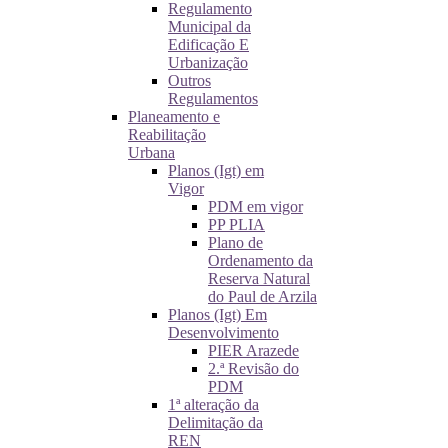
Regulamento
Municipal da
Edificação E
Urbanização
Outros
Regulamentos
Planeamento e
Reabilitação
Urbana
Planos (Igt) em
Vigor
PDM em vigor
PP PLIA
Plano de
Ordenamento da
Reserva Natural
do Paul de Arzila
Planos (Igt) Em
Desenvolvimento
PIER Arazede
2.ª Revisão do
PDM
1ª alteração da
Delimitação da
REN