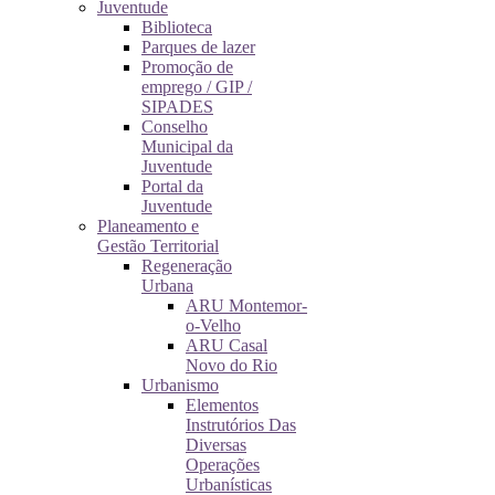
Juventude
Biblioteca
Parques de lazer
Promoção de
emprego / GIP /
SIPADES
Conselho
Municipal da
Juventude
Portal da
Juventude
Planeamento e
Gestão Territorial
Regeneração
Urbana
ARU Montemor-
o-Velho
ARU Casal
Novo do Rio
Urbanismo
Elementos
Instrutórios Das
Diversas
Operações
Urbanísticas