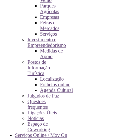
Velho
Parques
Agrícolas
Empresas
Feiras e
Mercados
Serviços
Investimento e
Empreendedorismo
Medidas de
Apoio
Postos de
Informação
Turística
Localização
Folhetos online
Agenda Cultural
Julgados de Paz
Questões
frequentes
Ligações Úteis
Notícias
Espaço de
Coworking
Serviços Online / Mov On