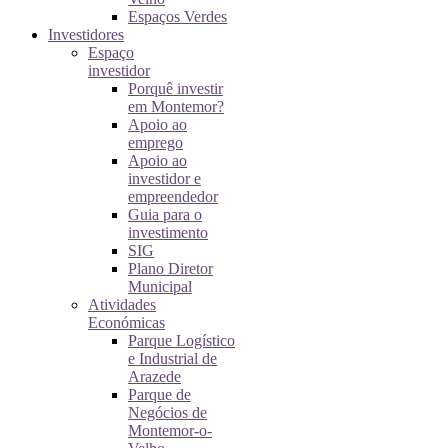
Espaços Verdes
Investidores
Espaço
investidor
Porquê investir
em Montemor?
Apoio ao
emprego
Apoio ao
investidor e
empreendedor
Guia para o
investimento
SIG
Plano Diretor
Municipal
Atividades
Económicas
Parque Logístico
e Industrial de
Arazede
Parque de
Negócios de
Montemor-o-