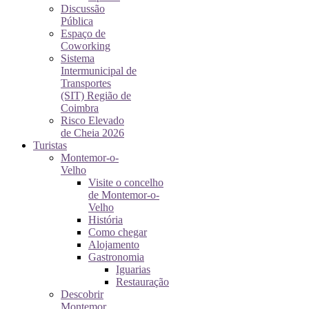
Discussão
Pública
Espaço de
Coworking
Sistema
Intermunicipal de
Transportes
(SIT) Região de
Coimbra
Risco Elevado
de Cheia 2026
Turistas
Montemor-o-
Velho
Visite o concelho
de Montemor-o-
Velho
História
Como chegar
Alojamento
Gastronomia
Iguarias
Restauração
Descobrir
Montemor