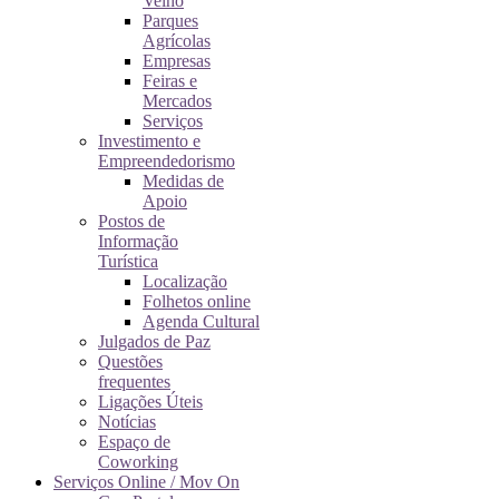
Velho
Parques
Agrícolas
Empresas
Feiras e
Mercados
Serviços
Investimento e
Empreendedorismo
Medidas de
Apoio
Postos de
Informação
Turística
Localização
Folhetos online
Agenda Cultural
Julgados de Paz
Questões
frequentes
Ligações Úteis
Notícias
Espaço de
Coworking
Serviços Online / Mov On