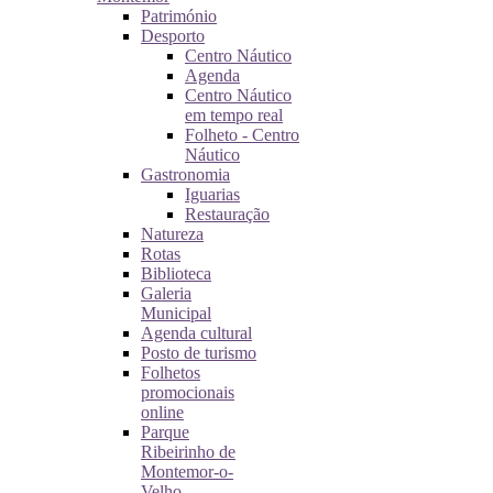
Património
Desporto
Centro Náutico
Agenda
Centro Náutico
em tempo real
Folheto - Centro
Náutico
Gastronomia
Iguarias
Restauração
Natureza
Rotas
Biblioteca
Galeria
Municipal
Agenda cultural
Posto de turismo
Folhetos
promocionais
online
Parque
Ribeirinho de
Montemor-o-
Velho