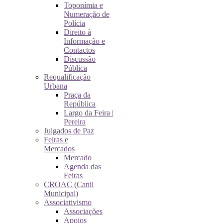
Toponímia e
Numeração de
Polícia
Direito à
Informação e
Contactos
Discussão
Pública
Requalificação
Urbana
Praça da
República
Largo da Feira |
Pereira
Julgados de Paz
Feiras e
Mercados
Mercado
Agenda das
Feiras
CROAC (Canil
Municipal)
Associativismo
Associações
Apoios