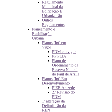
Regulamento
Municipal da
Edificação E
Urbanização
Outros
Regulamentos
Planeamento e
Reabilitação
Urbana
Planos (Igt) em
Vigor
PDM em vigor
PP PLIA
Plano de
Ordenamento da
Reserva Natural
do Paul de Arzila
Planos (Igt) Em
Desenvolvimento
PIER Arazede
2.ª Revisão do
PDM
1ª alteração da
Delimitação da
REN