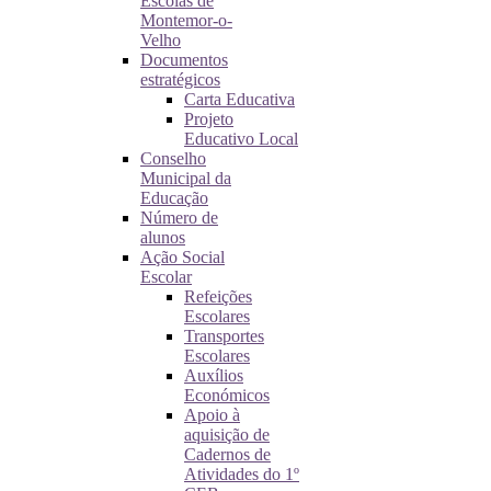
Escolas de
Montemor-o-
Velho
Documentos
estratégicos
Carta Educativa
Projeto
Educativo Local
Conselho
Municipal da
Educação
Número de
alunos
Ação Social
Escolar
Refeições
Escolares
Transportes
Escolares
Auxílios
Económicos
Apoio à
aquisição de
Cadernos de
Atividades do 1º