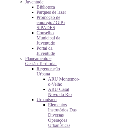
Juventude
Biblioteca
Parques de lazer
Promoção de
emprego / GIP /
SIPADES
Conselho
Municipal da
Juventude
Portal da
Juventude
Planeamento e
Gestão Territorial
Regeneração
Urbana
ARU Montemor-
o-Velho
ARU Casal
Novo do Rio
Urbanismo
Elementos
Instrutórios Das
Diversas
Operações
Urbanísticas