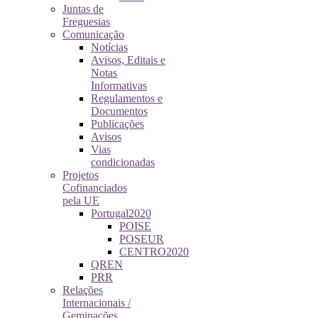
Juntas de
Freguesias
Comunicação
Notícias
Avisos, Editais e
Notas
Informativas
Regulamentos e
Documentos
Publicações
Avisos
Vias
condicionadas
Projetos
Cofinanciados
pela UE
Portugal2020
POISE
POSEUR
CENTRO2020
QREN
PRR
Relações
Internacionais /
Geminações