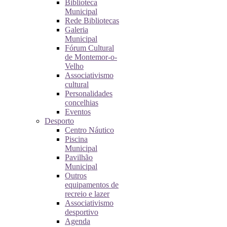
Biblioteca
Municipal
Rede Bibliotecas
Galeria
Municipal
Fórum Cultural
de Montemor-o-
Velho
Associativismo
cultural
Personalidades
concelhias
Eventos
Desporto
Centro Náutico
Piscina
Municipal
Pavilhão
Municipal
Outros
equipamentos de
recreio e lazer
Associativismo
desportivo
Agenda