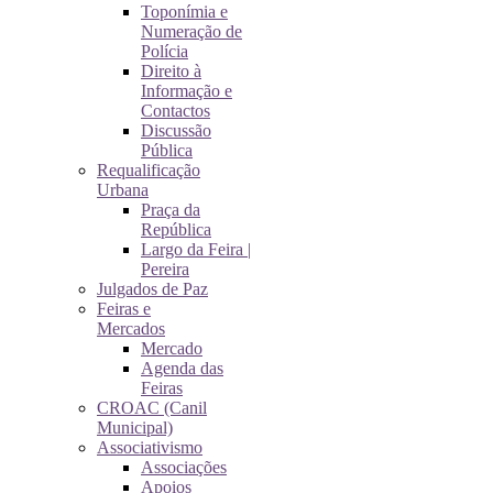
Toponímia e
Numeração de
Polícia
Direito à
Informação e
Contactos
Discussão
Pública
Requalificação
Urbana
Praça da
República
Largo da Feira |
Pereira
Julgados de Paz
Feiras e
Mercados
Mercado
Agenda das
Feiras
CROAC (Canil
Municipal)
Associativismo
Associações
Apoios