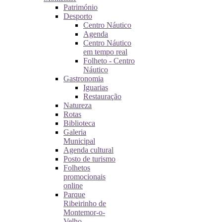
Património
Desporto
Centro Náutico
Agenda
Centro Náutico
em tempo real
Folheto - Centro
Náutico
Gastronomia
Iguarias
Restauração
Natureza
Rotas
Biblioteca
Galeria
Municipal
Agenda cultural
Posto de turismo
Folhetos
promocionais
online
Parque
Ribeirinho de
Montemor-o-
Velho