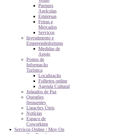
Velho
Parques
Agrícolas
Empresas
Feiras e
Mercados
Serviços
Investimento e
Empreendedorismo
Medidas de
Apoio
Postos de
Informação
Turística
Localização
Folhetos online
Agenda Cultural
Julgados de Paz
Questões
frequentes
Ligações Úteis
Notícias
Espaço de
Coworking
Serviços Online / Mov On