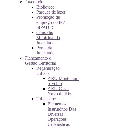
Juventude
Biblioteca
Parques de lazer
Promoção de
emprego / GIP /
SIPADES
Conselho
Municipal da
Juventude
Portal da
Juventude
Planeamento e
Gestão Territorial
Regeneração
Urbana
ARU Montemor-
o-Velho
ARU Casal
Novo do Rio
Urbanismo
Elementos
Instrutórios Das
Diversas
Operações
Urbanísticas