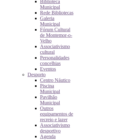
Biblioteca
Municipal
Rede Bibliotecas
Galeria
Municipal
Fórum Cultural
de Montemor-o-
Velho
Associativismo
cultural
Personalidades
concelhias
Eventos
Desporto
Centro Náutico
Piscina
Municipal
Pavilhão
Municipal
Outros
equipamentos de
recreio e lazer
Associativismo
desportivo
Agenda