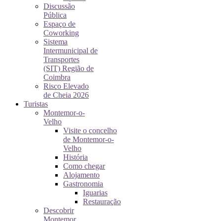
Discussão
Pública
Espaço de
Coworking
Sistema
Intermunicipal de
Transportes
(SIT) Região de
Coimbra
Risco Elevado
de Cheia 2026
Turistas
Montemor-o-
Velho
Visite o concelho
de Montemor-o-
Velho
História
Como chegar
Alojamento
Gastronomia
Iguarias
Restauração
Descobrir
Montemor