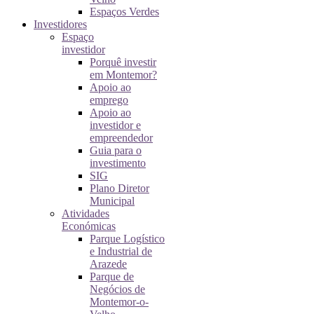
Espaços Verdes
Investidores
Espaço
investidor
Porquê investir
em Montemor?
Apoio ao
emprego
Apoio ao
investidor e
empreendedor
Guia para o
investimento
SIG
Plano Diretor
Municipal
Atividades
Económicas
Parque Logístico
e Industrial de
Arazede
Parque de
Negócios de
Montemor-o-