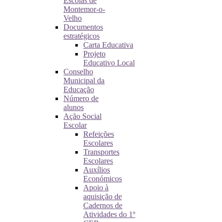
Escolas de
Montemor-o-
Velho
Documentos
estratégicos
Carta Educativa
Projeto
Educativo Local
Conselho
Municipal da
Educação
Número de
alunos
Ação Social
Escolar
Refeições
Escolares
Transportes
Escolares
Auxílios
Económicos
Apoio à
aquisição de
Cadernos de
Atividades do 1º