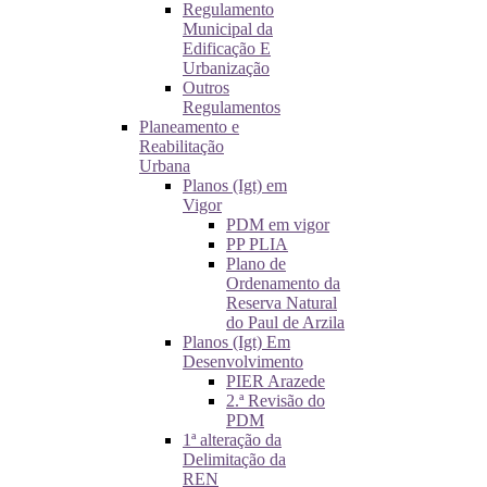
Regulamento
Municipal da
Edificação E
Urbanização
Outros
Regulamentos
Planeamento e
Reabilitação
Urbana
Planos (Igt) em
Vigor
PDM em vigor
PP PLIA
Plano de
Ordenamento da
Reserva Natural
do Paul de Arzila
Planos (Igt) Em
Desenvolvimento
PIER Arazede
2.ª Revisão do
PDM
1ª alteração da
Delimitação da
REN