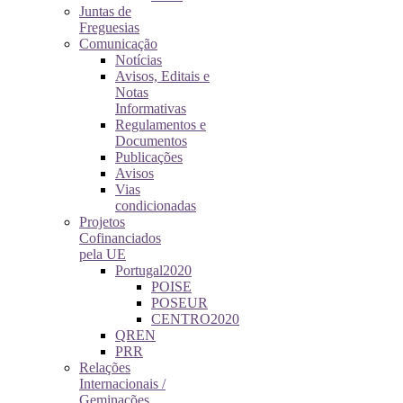
Juntas de
Freguesias
Comunicação
Notícias
Avisos, Editais e
Notas
Informativas
Regulamentos e
Documentos
Publicações
Avisos
Vias
condicionadas
Projetos
Cofinanciados
pela UE
Portugal2020
POISE
POSEUR
CENTRO2020
QREN
PRR
Relações
Internacionais /
Geminações