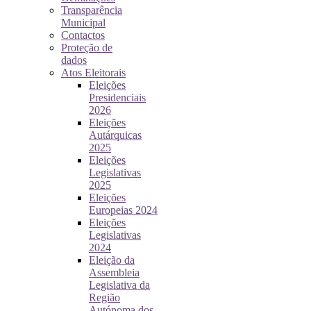
Transparência
Municipal
Contactos
Proteção de
dados
Atos Eleitorais
Eleições
Presidenciais
2026
Eleições
Autárquicas
2025
Eleições
Legislativas
2025
Eleições
Europeias 2024
Eleições
Legislativas
2024
Eleição da
Assembleia
Legislativa da
Região
Autónoma dos