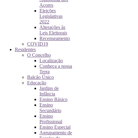
Açores
Eleições
Legislativas
2022
Alterações às
Leis Eleitorais
Recenseamento
COVID19
Residentes
O Concelho
Localização
Conheça a nossa
Terra
Balcão Único
Educação
Jardins de
Infância
Ensino Básico
Ensino
Secundário
Ensino
Profissional
Ensino Especial
Agrupamento de