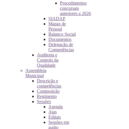
Procedimentos
concursais
anteriores a 2026
SIADAP
Mapas de
Pessoal
Balanço Social
Documentos
Delegação de
Competências
Auditoria e
Controlo da
Qualidade
Assembleia
Municipal
Descrição e
competências
Composição
Regimento
Sessões
Agenda
Atas
Editais
Sessões em
audio