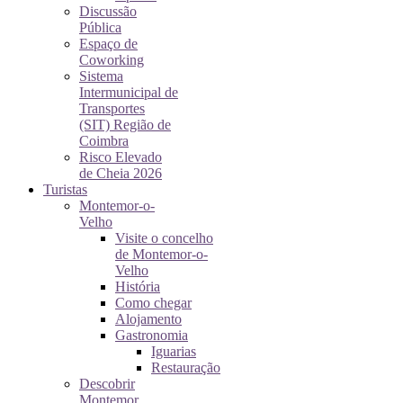
Discussão
Pública
Espaço de
Coworking
Sistema
Intermunicipal de
Transportes
(SIT) Região de
Coimbra
Risco Elevado
de Cheia 2026
Turistas
Montemor-o-
Velho
Visite o concelho
de Montemor-o-
Velho
História
Como chegar
Alojamento
Gastronomia
Iguarias
Restauração
Descobrir
Montemor