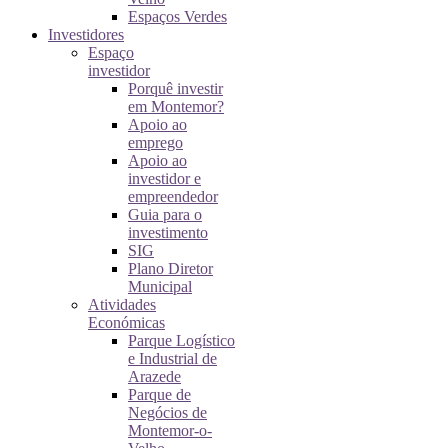
Espaços Verdes
Investidores
Espaço
investidor
Porquê investir
em Montemor?
Apoio ao
emprego
Apoio ao
investidor e
empreendedor
Guia para o
investimento
SIG
Plano Diretor
Municipal
Atividades
Económicas
Parque Logístico
e Industrial de
Arazede
Parque de
Negócios de
Montemor-o-