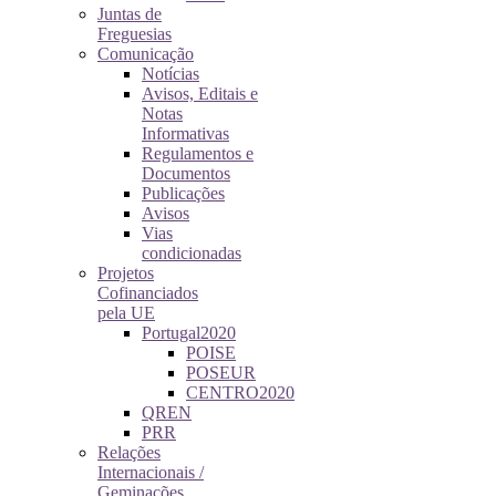
Juntas de
Freguesias
Comunicação
Notícias
Avisos, Editais e
Notas
Informativas
Regulamentos e
Documentos
Publicações
Avisos
Vias
condicionadas
Projetos
Cofinanciados
pela UE
Portugal2020
POISE
POSEUR
CENTRO2020
QREN
PRR
Relações
Internacionais /
Geminações