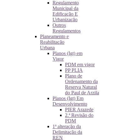
Regulamento
Municipal da
Edificação E
Urbanização
Outros
Regulamentos
Planeamento e
Reabilitação
Urbana
Planos (Igt) em
Vigor
PDM em vigor
PP PLIA
Plano de
Ordenamento da
Reserva Natural
do Paul de Arzila
Planos (Igt) Em
Desenvolvimento
PIER Arazede
2.ª Revisão do
PDM
1ª alteração da
Delimitação da
REN