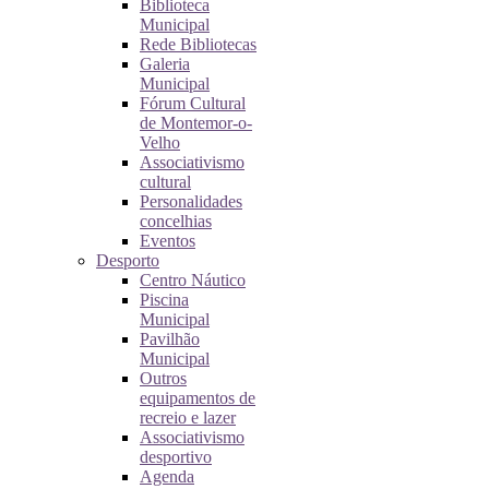
Biblioteca
Municipal
Rede Bibliotecas
Galeria
Municipal
Fórum Cultural
de Montemor-o-
Velho
Associativismo
cultural
Personalidades
concelhias
Eventos
Desporto
Centro Náutico
Piscina
Municipal
Pavilhão
Municipal
Outros
equipamentos de
recreio e lazer
Associativismo
desportivo
Agenda