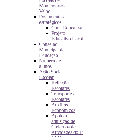
Escolas de
Montemor-o-
Velho
Documentos
estratégicos
Carta Educativa
Projeto
Educativo Local
Conselho
Municipal da
Educação
Número de
alunos
Ação Social
Escolar
Refeições
Escolares
Transportes
Escolares
Auxílios
Económicos
Apoio à
aquisição de
Cadernos de
Atividades do 1º