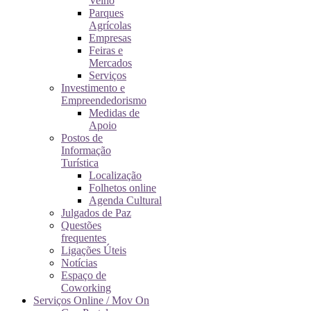
Velho
Parques
Agrícolas
Empresas
Feiras e
Mercados
Serviços
Investimento e
Empreendedorismo
Medidas de
Apoio
Postos de
Informação
Turística
Localização
Folhetos online
Agenda Cultural
Julgados de Paz
Questões
frequentes
Ligações Úteis
Notícias
Espaço de
Coworking
Serviços Online / Mov On