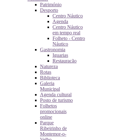
Património
Desporto
Centro Náutico
Agenda
Centro Náutico
em tempo real
Folheto - Centro
Náutico
Gastronomia
Iguarias
Restauração
Natureza
Rotas
Biblioteca
Galeria
Municipal
Agenda cultural
Posto de turismo
Folhetos
promocionais
online
Parque
Ribeirinho de
Montemor-o-
Velho