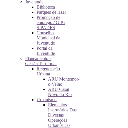
Juventude
Biblioteca
Parques de lazer
Promoção de
emprego / GIP /
SIPADES
Conselho
Municipal da
Juventude
Portal da
Juventude
Planeamento e
Gestão Territorial
Regeneração
Urbana
ARU Montemor-
o-Velho
ARU Casal
Novo do Rio
Urbanismo
Elementos
Instrutórios Das
Diversas
Operações
Urbanísticas