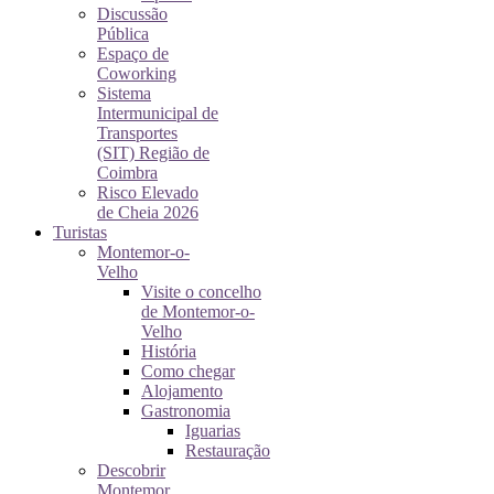
Discussão
Pública
Espaço de
Coworking
Sistema
Intermunicipal de
Transportes
(SIT) Região de
Coimbra
Risco Elevado
de Cheia 2026
Turistas
Montemor-o-
Velho
Visite o concelho
de Montemor-o-
Velho
História
Como chegar
Alojamento
Gastronomia
Iguarias
Restauração
Descobrir
Montemor