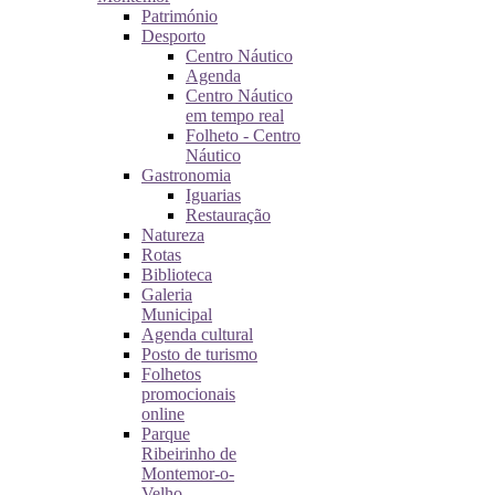
Património
Desporto
Centro Náutico
Agenda
Centro Náutico
em tempo real
Folheto - Centro
Náutico
Gastronomia
Iguarias
Restauração
Natureza
Rotas
Biblioteca
Galeria
Municipal
Agenda cultural
Posto de turismo
Folhetos
promocionais
online
Parque
Ribeirinho de
Montemor-o-
Velho