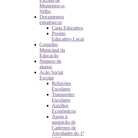
Escolas de
Montemor-o-
Velho
Documentos
estratégicos
Carta Educativa
Projeto
Educativo Local
Conselho
Municipal da
Educação
Número de
alunos
Ação Social
Escolar
Refeições
Escolares
Transportes
Escolares
Auxílios
Económicos
Apoio à
aquisição de
Cadernos de
Atividades do 1º