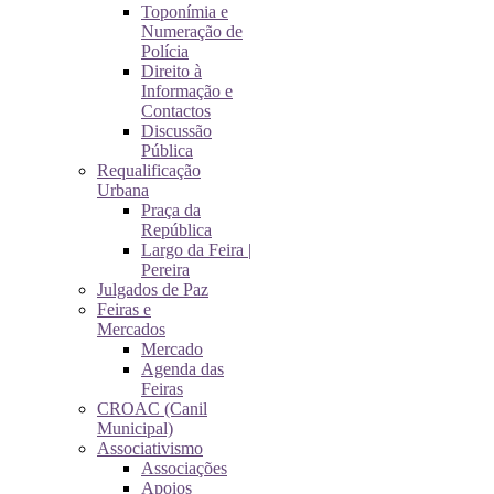
Toponímia e
Numeração de
Polícia
Direito à
Informação e
Contactos
Discussão
Pública
Requalificação
Urbana
Praça da
República
Largo da Feira |
Pereira
Julgados de Paz
Feiras e
Mercados
Mercado
Agenda das
Feiras
CROAC (Canil
Municipal)
Associativismo
Associações
Apoios