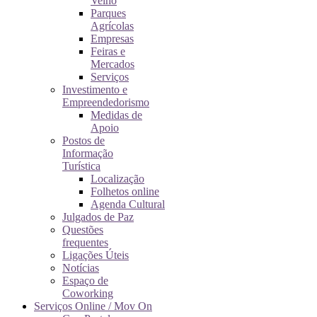
Velho
Parques
Agrícolas
Empresas
Feiras e
Mercados
Serviços
Investimento e
Empreendedorismo
Medidas de
Apoio
Postos de
Informação
Turística
Localização
Folhetos online
Agenda Cultural
Julgados de Paz
Questões
frequentes
Ligações Úteis
Notícias
Espaço de
Coworking
Serviços Online / Mov On