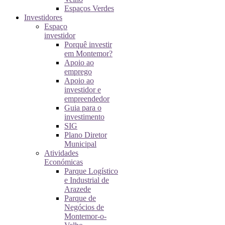
Espaços Verdes
Investidores
Espaço
investidor
Porquê investir
em Montemor?
Apoio ao
emprego
Apoio ao
investidor e
empreendedor
Guia para o
investimento
SIG
Plano Diretor
Municipal
Atividades
Económicas
Parque Logístico
e Industrial de
Arazede
Parque de
Negócios de
Montemor-o-