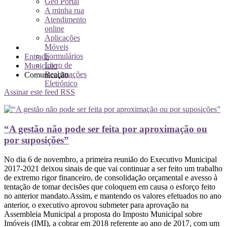
Geo Portal
A minha rua
Atendimento
online
Aplicações
Móveis
Formulários
Entrada
Livro de
Município
Reclamações
Comunicação
Eletrónico
Assinar este feed RSS
“A gestão não pode ser feita por aproximação ou
por suposições”
No dia 6 de novembro, a primeira reunião do Executivo Municipal
2017-2021 deixou sinais de que vai continuar a ser feito um trabalho
de extremo rigor financeiro, de consolidação orçamental e avesso à
tentação de tomar decisões que coloquem em causa o esforço feito
no anterior mandato.Assim, e mantendo os valores efetuados no ano
anterior, o executivo aprovou submeter para aprovação na
Assembleia Municipal a proposta do Imposto Municipal sobre
Imóveis (IMI), a cobrar em 2018 referente ao ano de 2017, com um