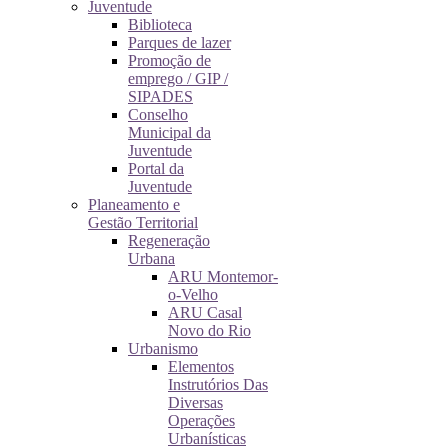
Juventude
Biblioteca
Parques de lazer
Promoção de
emprego / GIP /
SIPADES
Conselho
Municipal da
Juventude
Portal da
Juventude
Planeamento e
Gestão Territorial
Regeneração
Urbana
ARU Montemor-
o-Velho
ARU Casal
Novo do Rio
Urbanismo
Elementos
Instrutórios Das
Diversas
Operações
Urbanísticas