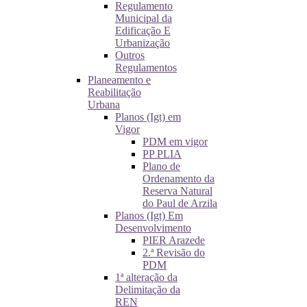
Regulamento
Municipal da
Edificação E
Urbanização
Outros
Regulamentos
Planeamento e
Reabilitação
Urbana
Planos (Igt) em
Vigor
PDM em vigor
PP PLIA
Plano de
Ordenamento da
Reserva Natural
do Paul de Arzila
Planos (Igt) Em
Desenvolvimento
PIER Arazede
2.ª Revisão do
PDM
1ª alteração da
Delimitação da
REN