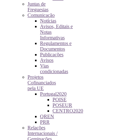
Juntas de
Freguesias
Comunicação
Notícias
Avisos, Editais e
Notas
Informativas
Regulamentos e
Documentos
Publicações
Avisos
Vias
condicionadas
Projetos
Cofinanciados
pela UE
Portugal2020
POISE
POSEUR
CENTRO2020
QREN
PRR
Relações
Internacionais /
Geminações