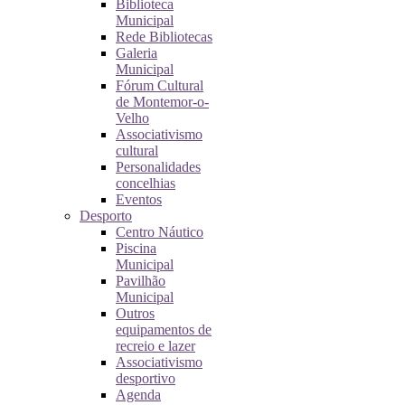
Biblioteca
Municipal
Rede Bibliotecas
Galeria
Municipal
Fórum Cultural
de Montemor-o-
Velho
Associativismo
cultural
Personalidades
concelhias
Eventos
Desporto
Centro Náutico
Piscina
Municipal
Pavilhão
Municipal
Outros
equipamentos de
recreio e lazer
Associativismo
desportivo
Agenda