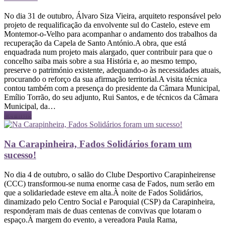
No dia 31 de outubro, Álvaro Siza Vieira, arquiteto responsável pelo
projeto de requalificação da envolvente sul do Castelo, esteve em
Montemor-o-Velho para acompanhar o andamento dos trabalhos da
recuperação da Capela de Santo António.A obra, que está
enquadrada num projeto mais alargado, quer contribuir para que o
concelho saiba mais sobre a sua História e, ao mesmo tempo,
preserve o património existente, adequando-o às necessidades atuais,
procurando o reforço da sua afirmação territorial.A visita técnica
contou também com a presença do presidente da Câmara Municipal,
Emílio Torrão, do seu adjunto, Rui Santos, e de técnicos da Câmara
Municipal, da…
Ler mais
Na Carapinheira, Fados Solidários foram um
sucesso!
No dia 4 de outubro, o salão do Clube Desportivo Carapinheirense
(CCC) transformou-se numa enorme casa de Fados, num serão em
que a solidariedade esteve em alta.À noite de Fados Solidários,
dinamizado pelo Centro Social e Paroquial (CSP) da Carapinheira,
responderam mais de duas centenas de convivas que lotaram o
espaço.À margem do evento, a vereadora Paula Rama,