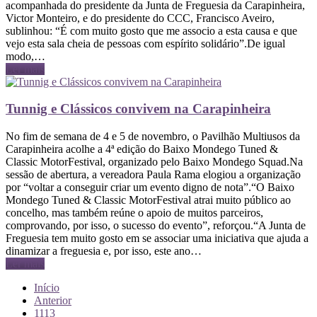
acompanhada do presidente da Junta de Freguesia da Carapinheira,
Victor Monteiro, e do presidente do CCC, Francisco Aveiro,
sublinhou: “É com muito gosto que me associo a esta causa e que
vejo esta sala cheia de pessoas com espírito solidário”.De igual
modo,…
Ler mais
Tunnig e Clássicos convivem na Carapinheira
No fim de semana de 4 e 5 de novembro, o Pavilhão Multiusos da
Carapinheira acolhe a 4ª edição do Baixo Mondego Tuned &
Classic MotorFestival, organizado pelo Baixo Mondego Squad.Na
sessão de abertura, a vereadora Paula Rama elogiou a organização
por “voltar a conseguir criar um evento digno de nota”.“O Baixo
Mondego Tuned & Classic MotorFestival atrai muito público ao
concelho, mas também reúne o apoio de muitos parceiros,
comprovando, por isso, o sucesso do evento”, reforçou.“A Junta de
Freguesia tem muito gosto em se associar uma iniciativa que ajuda a
dinamizar a freguesia e, por isso, este ano…
Ler mais
Início
Anterior
1113