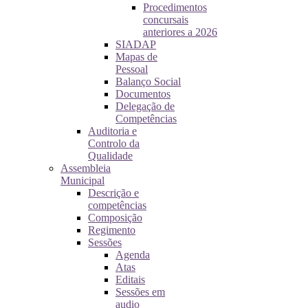
Procedimentos
concursais
anteriores a 2026
SIADAP
Mapas de
Pessoal
Balanço Social
Documentos
Delegação de
Competências
Auditoria e
Controlo da
Qualidade
Assembleia
Municipal
Descrição e
competências
Composição
Regimento
Sessões
Agenda
Atas
Editais
Sessões em
audio