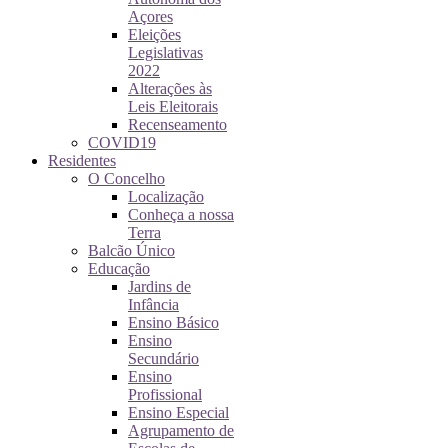
Açores
Eleições
Legislativas
2022
Alterações às
Leis Eleitorais
Recenseamento
COVID19
Residentes
O Concelho
Localização
Conheça a nossa
Terra
Balcão Único
Educação
Jardins de
Infância
Ensino Básico
Ensino
Secundário
Ensino
Profissional
Ensino Especial
Agrupamento de