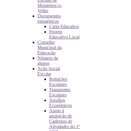
Escolas de
Montemor-o-
Velho
Documentos
estratégicos
Carta Educativa
Projeto
Educativo Local
Conselho
Municipal da
Educação
Número de
alunos
Ação Social
Escolar
Refeições
Escolares
Transportes
Escolares
Auxílios
Económicos
Apoio à
aquisição de
Cadernos de
Atividades do 1º