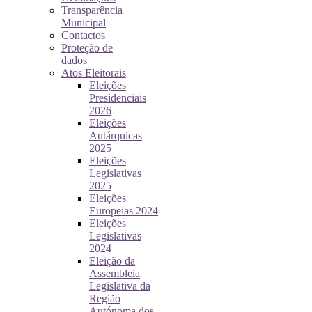
Transparência
Municipal
Contactos
Proteção de
dados
Atos Eleitorais
Eleições
Presidenciais
2026
Eleições
Autárquicas
2025
Eleições
Legislativas
2025
Eleições
Europeias 2024
Eleições
Legislativas
2024
Eleição da
Assembleia
Legislativa da
Região
Autónoma dos