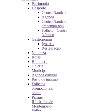
Património
Desporto
Centro Náutico
Agenda
Centro Náutico
em tempo real
Folheto - Centro
Náutico
Gastronomia
Iguarias
Restauração
Natureza
Rotas
Biblioteca
Galeria
Municipal
Agenda cultural
Posto de turismo
Folhetos
promocionais
online
Parque
Ribeirinho de
Montemor-o-
Velho