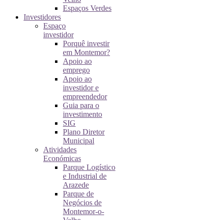
Espaços Verdes
Investidores
Espaço
investidor
Porquê investir
em Montemor?
Apoio ao
emprego
Apoio ao
investidor e
empreendedor
Guia para o
investimento
SIG
Plano Diretor
Municipal
Atividades
Económicas
Parque Logístico
e Industrial de
Arazede
Parque de
Negócios de
Montemor-o-