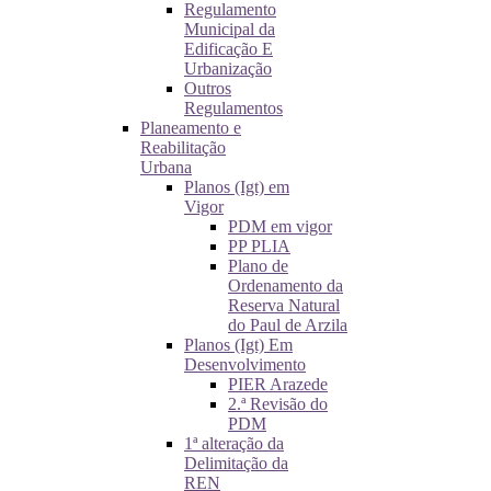
Regulamento
Municipal da
Edificação E
Urbanização
Outros
Regulamentos
Planeamento e
Reabilitação
Urbana
Planos (Igt) em
Vigor
PDM em vigor
PP PLIA
Plano de
Ordenamento da
Reserva Natural
do Paul de Arzila
Planos (Igt) Em
Desenvolvimento
PIER Arazede
2.ª Revisão do
PDM
1ª alteração da
Delimitação da
REN