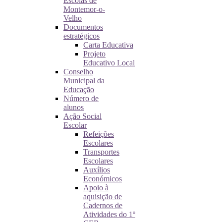
Escolas de
Montemor-o-
Velho
Documentos
estratégicos
Carta Educativa
Projeto
Educativo Local
Conselho
Municipal da
Educação
Número de
alunos
Ação Social
Escolar
Refeições
Escolares
Transportes
Escolares
Auxílios
Económicos
Apoio à
aquisição de
Cadernos de
Atividades do 1º