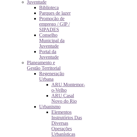
Juventude
Biblioteca
Parques de lazer
Promoção de
emprego / GIP /
SIPADES
Conselho
Municipal da
Juventude
Portal da
Juventude
Planeamento e
Gestão Territorial
Regeneração
Urbana
ARU Montemor-
o-Velho
ARU Casal
Novo do Rio
Urbanismo
Elementos
Instrutórios Das
Diversas
Operações
Urbanísticas