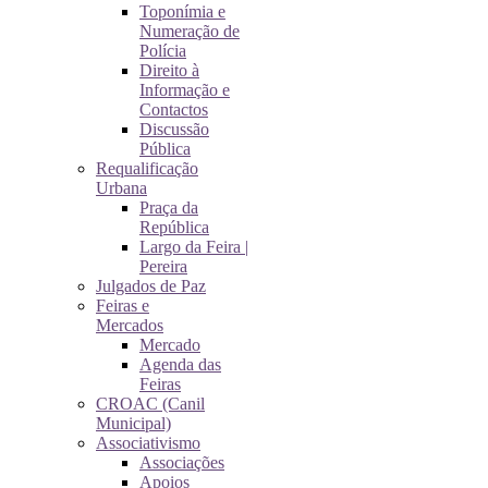
Toponímia e
Numeração de
Polícia
Direito à
Informação e
Contactos
Discussão
Pública
Requalificação
Urbana
Praça da
República
Largo da Feira |
Pereira
Julgados de Paz
Feiras e
Mercados
Mercado
Agenda das
Feiras
CROAC (Canil
Municipal)
Associativismo
Associações
Apoios