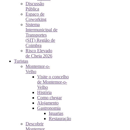
Discussão
Pública
Espaço de
Coworking
Sistema
Intermunicipal de
Transportes
(SIT) Região de
Coimbra
Risco Elevado
de Cheia 2026
Turistas
Montemor-o-
Velho
Visite o concelho
de Montemor-o-
Velho
História
Como chegar
Alojamento
Gastronomia
Iguarias
Restauração
Descobrir
Montemor