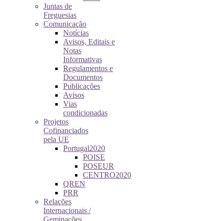
Juntas de
Freguesias
Comunicação
Notícias
Avisos, Editais e
Notas
Informativas
Regulamentos e
Documentos
Publicações
Avisos
Vias
condicionadas
Projetos
Cofinanciados
pela UE
Portugal2020
POISE
POSEUR
CENTRO2020
QREN
PRR
Relações
Internacionais /
Geminações