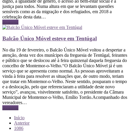
digno, a igualdade de género, o acesso ao bem-estar social e à
justiça para todos. Numa altura em que se levantam questões
sensíveis como as da migração e dos refugiados, em 2018 a
celebração desta data…
Ler mais
Balcão Único Móvel esteve em Tentúgal
No dia 19 de fevereiro, o Balcão Único Móvel voltou a despertar a
atenção, desta vez dos munícipes da freguesia de Tentúgal, feirantes
e público que se deslocou até à feira quinzenal daquela freguesia do
concelho de Montemor-o-Velho.“O Balcão Único Móvel já é um
serviço que se apresenta como normal. As pessoas aproveitaram a
vinda à feira para resolver as situações que, de outro modo, teriam
que tratar em Montemor-o-Velho. Neste sentido, pouparam o tempo
e a deslocação, pelo que referenciaram a utilidade deste novo
serviço”, avançou, visivelmente satisfeito, o presidente da Câmara
Municipal de Montemor-o-Velho, Emílio Torrão.Acompanhado dos
vereadores…
Ler mais
Início
Anterior
1086