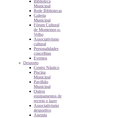
Biblioteca
Municipal
Rede Bibliotecas
Galeria
Municipal
Fórum Cultural
de Montemor-o-
Velho
Associativismo
cultural
Personalidades
concelhias
Eventos
Desporto
Centro Náutico
Piscina
Municipal
Pavilhão
Municipal
Outros
equipamentos de
recreio e lazer
Associativismo
desportivo
Agenda