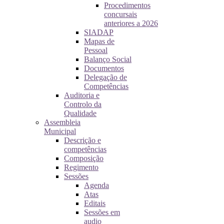
Procedimentos
concursais
anteriores a 2026
SIADAP
Mapas de
Pessoal
Balanço Social
Documentos
Delegação de
Competências
Auditoria e
Controlo da
Qualidade
Assembleia
Municipal
Descrição e
competências
Composição
Regimento
Sessões
Agenda
Atas
Editais
Sessões em
audio