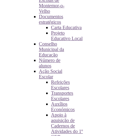
Escolas de
Montemor-o-
Velho
Documentos
estratégicos
Carta Educativa
Projeto
Educativo Local
Conselho
Municipal da
Educação
Número de
alunos
Ação Social
Escolar
Refeições
Escolares
Transportes
Escolares
Auxílios
Económicos
Apoio à
aquisição de
Cadernos de
Atividades do 1º