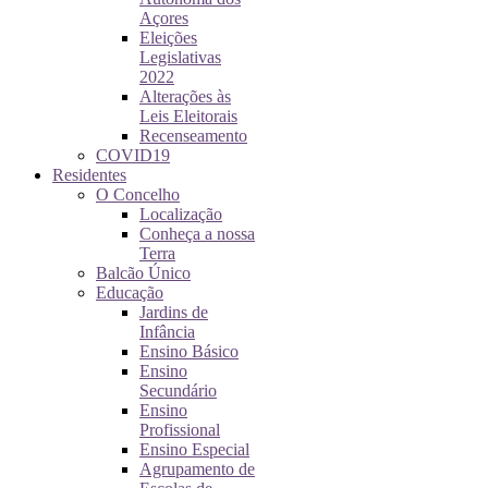
Açores
Eleições
Legislativas
2022
Alterações às
Leis Eleitorais
Recenseamento
COVID19
Residentes
O Concelho
Localização
Conheça a nossa
Terra
Balcão Único
Educação
Jardins de
Infância
Ensino Básico
Ensino
Secundário
Ensino
Profissional
Ensino Especial
Agrupamento de