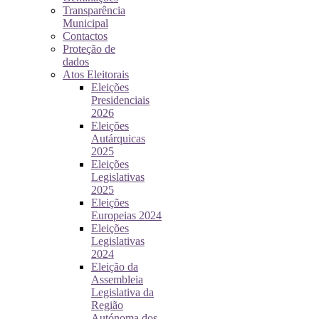
Transparência
Municipal
Contactos
Proteção de
dados
Atos Eleitorais
Eleições
Presidenciais
2026
Eleições
Autárquicas
2025
Eleições
Legislativas
2025
Eleições
Europeias 2024
Eleições
Legislativas
2024
Eleição da
Assembleia
Legislativa da
Região
Autónoma dos