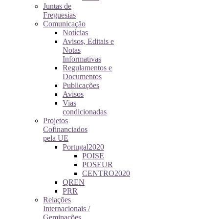
Juntas de
Freguesias
Comunicação
Notícias
Avisos, Editais e
Notas
Informativas
Regulamentos e
Documentos
Publicações
Avisos
Vias
condicionadas
Projetos
Cofinanciados
pela UE
Portugal2020
POISE
POSEUR
CENTRO2020
QREN
PRR
Relações
Internacionais /
Geminações