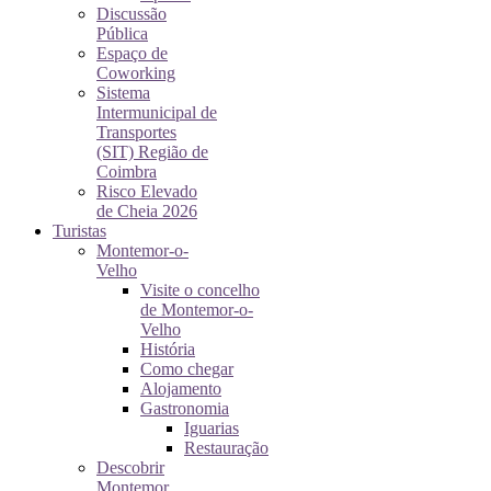
Discussão
Pública
Espaço de
Coworking
Sistema
Intermunicipal de
Transportes
(SIT) Região de
Coimbra
Risco Elevado
de Cheia 2026
Turistas
Montemor-o-
Velho
Visite o concelho
de Montemor-o-
Velho
História
Como chegar
Alojamento
Gastronomia
Iguarias
Restauração
Descobrir
Montemor