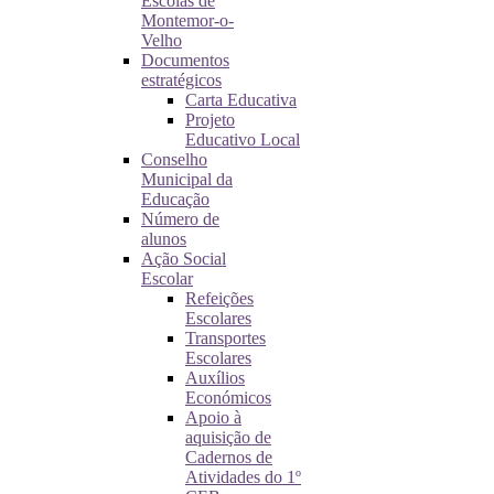
Escolas de
Montemor-o-
Velho
Documentos
estratégicos
Carta Educativa
Projeto
Educativo Local
Conselho
Municipal da
Educação
Número de
alunos
Ação Social
Escolar
Refeições
Escolares
Transportes
Escolares
Auxílios
Económicos
Apoio à
aquisição de
Cadernos de
Atividades do 1º