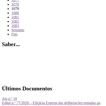
1077
1078
1079
1080
1081
1082
1083
Seguinte
Fim
Saber...
Últimos Documentos
Ata n.º 10
Edital n.º 77/2026 – Eficácia Externa das deliberações tomadas na