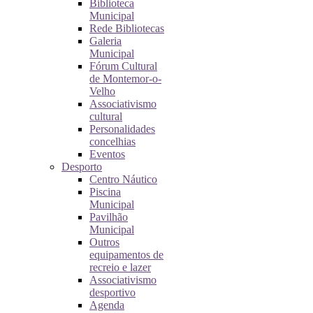
Biblioteca
Municipal
Rede Bibliotecas
Galeria
Municipal
Fórum Cultural
de Montemor-o-
Velho
Associativismo
cultural
Personalidades
concelhias
Eventos
Desporto
Centro Náutico
Piscina
Municipal
Pavilhão
Municipal
Outros
equipamentos de
recreio e lazer
Associativismo
desportivo
Agenda