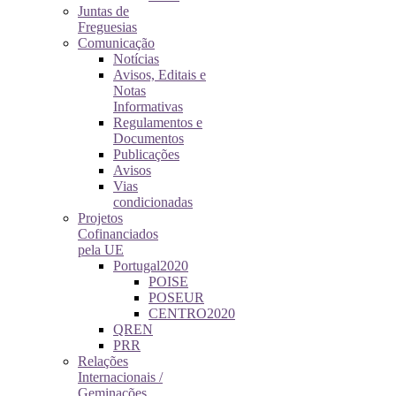
Juntas de
Freguesias
Comunicação
Notícias
Avisos, Editais e
Notas
Informativas
Regulamentos e
Documentos
Publicações
Avisos
Vias
condicionadas
Projetos
Cofinanciados
pela UE
Portugal2020
POISE
POSEUR
CENTRO2020
QREN
PRR
Relações
Internacionais /
Geminações