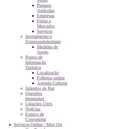
Velho
Parques
Agrícolas
Empresas
Feiras e
Mercados
Serviços
Investimento e
Empreendedorismo
Medidas de
Apoio
Postos de
Informação
Turística
Localização
Folhetos online
Agenda Cultural
Julgados de Paz
Questões
frequentes
Ligações Úteis
Notícias
Espaço de
Coworking
Serviços Online / Mov On