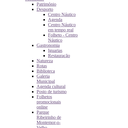
Património
Desporto
Centro Náutico
Agenda
Centro Náutico
em tempo real
Folheto - Centro
Náutico
Gastronomia
Iguarias
Restauração
Natureza
Rotas
Biblioteca
Galeria
Municipal
Agenda cultural
Posto de turismo
Folhetos
promocionais
online
Parque
Ribeirinho de
Montemor-o-
Velho