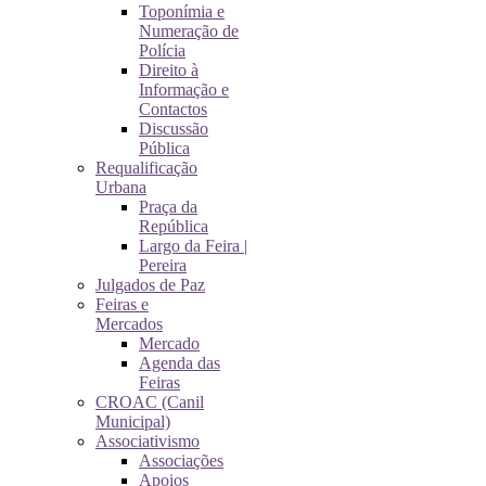
Toponímia e
Numeração de
Polícia
Direito à
Informação e
Contactos
Discussão
Pública
Requalificação
Urbana
Praça da
República
Largo da Feira |
Pereira
Julgados de Paz
Feiras e
Mercados
Mercado
Agenda das
Feiras
CROAC (Canil
Municipal)
Associativismo
Associações
Apoios