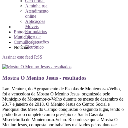
Geo Portal
A minha rua
Atendimento
online
Aplicações
Móveis
Formulários
Entrada
Livro de
Município
Reclamações
Comunicação
Eletrónico
Notícias
Assinar este feed RSS
Mostra O Menino Jesus - resultados
Lara Ventura, do Agrupamento de Escolas de Montemor-o-Velho,
foi a vencedora da Mostra O Menino Jesus, organizada pelo
Município de Montemor-o-Velho durante os meses de dezembro de
2017 e janeiro de 2018. O Menino Jesus do Centro Social e
Paroquial das Meãs do Campo conquistou o segundo lugar, tendo o
pódio ficado completo com o presépio da Santa Casa da
Misericórdia de Montemor-o-Velho. Recorde-se que a Mostra O
Menino Jesus, composta por trabalhos realizados pelos alunos e