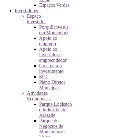
Espaços Verdes
Investidores
Espaço
investidor
Porquê investir
em Montemor?
Apoio ao
emprego
Apoio ao
investidor e
empreendedor
Guia para o
investimento
SIG
Plano Diretor
Municipal
Atividades
Económicas
Parque Logístico
e Industrial de
Arazede
Parque de
Negócios de
Montemor-o-