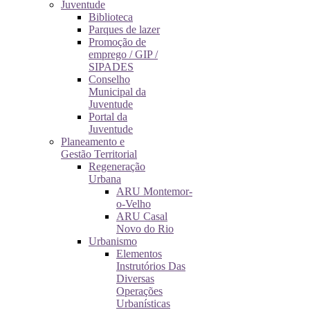
Juventude
Biblioteca
Parques de lazer
Promoção de
emprego / GIP /
SIPADES
Conselho
Municipal da
Juventude
Portal da
Juventude
Planeamento e
Gestão Territorial
Regeneração
Urbana
ARU Montemor-
o-Velho
ARU Casal
Novo do Rio
Urbanismo
Elementos
Instrutórios Das
Diversas
Operações
Urbanísticas