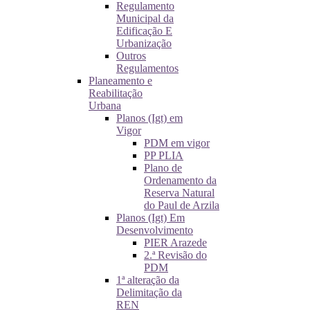
Regulamento
Municipal da
Edificação E
Urbanização
Outros
Regulamentos
Planeamento e
Reabilitação
Urbana
Planos (Igt) em
Vigor
PDM em vigor
PP PLIA
Plano de
Ordenamento da
Reserva Natural
do Paul de Arzila
Planos (Igt) Em
Desenvolvimento
PIER Arazede
2.ª Revisão do
PDM
1ª alteração da
Delimitação da
REN