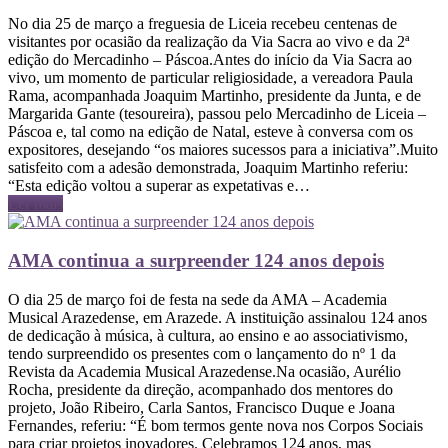
No dia 25 de março a freguesia de Liceia recebeu centenas de
visitantes por ocasião da realização da Via Sacra ao vivo e da 2ª
edição do Mercadinho – Páscoa.Antes do início da Via Sacra ao
vivo, um momento de particular religiosidade, a vereadora Paula
Rama, acompanhada Joaquim Martinho, presidente da Junta, e de
Margarida Gante (tesoureira), passou pelo Mercadinho de Liceia –
Páscoa e, tal como na edição de Natal, esteve à conversa com os
expositores, desejando “os maiores sucessos para a iniciativa”.Muito
satisfeito com a adesão demonstrada, Joaquim Martinho referiu:
“Esta edição voltou a superar as expetativas e…
Ler mais
AMA continua a surpreender 124 anos depois
O dia 25 de março foi de festa na sede da AMA – Academia
Musical Arazedense, em Arazede. A instituição assinalou 124 anos
de dedicação à música, à cultura, ao ensino e ao associativismo,
tendo surpreendido os presentes com o lançamento do nº 1 da
Revista da Academia Musical Arazedense.Na ocasião, Aurélio
Rocha, presidente da direção, acompanhado dos mentores do
projeto, João Ribeiro, Carla Santos, Francisco Duque e Joana
Fernandes, referiu: “É bom termos gente nova nos Corpos Sociais
para criar projetos inovadores. Celebramos 124 anos, mas