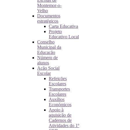
Escolas de
Montemor-o-
Velho
Documentos
estratégicos
Carta Educativa
Projeto
Educativo Local
Conselho
Municipal da
Educação
Número de
alunos
Ação Social
Escolar
Refeições
Escolares
Transportes
Escolares
Auxílios
Económicos
Apoio à
aquisição de
Cadernos de
Atividades do 1º