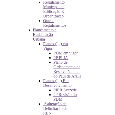
Regulamento
Municipal da
Edificação E
Urbanização
Outros
Regulamentos
Planeamento e
Reabilitação
Urbana
Planos (Igt) em
Vigor
PDM em vigor
PP PLIA
Plano de
Ordenamento da
Reserva Natural
do Paul de Arzila
Planos (Igt) Em
Desenvolvimento
PIER Arazede
2.ª Revisão do
PDM
1ª alteração da
Delimitação da
REN