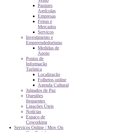
Velho
Parques
Agrícolas
Empresas
Feiras e
Mercados
Serviços
Investimento e
Empreendedorismo
Medidas de
Apoio
Postos de
Informação
Turística
Localização
Folhetos online
Agenda Cultural
Julgados de Paz
Questões
frequentes
Ligações Úteis
Notícias
Espaço de
Coworking
Serviços Online / Mov On