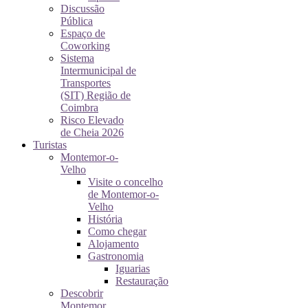
Discussão
Pública
Espaço de
Coworking
Sistema
Intermunicipal de
Transportes
(SIT) Região de
Coimbra
Risco Elevado
de Cheia 2026
Turistas
Montemor-o-
Velho
Visite o concelho
de Montemor-o-
Velho
História
Como chegar
Alojamento
Gastronomia
Iguarias
Restauração
Descobrir
Montemor