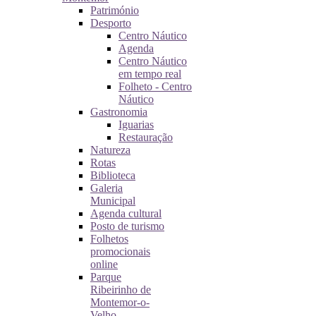
Património
Desporto
Centro Náutico
Agenda
Centro Náutico
em tempo real
Folheto - Centro
Náutico
Gastronomia
Iguarias
Restauração
Natureza
Rotas
Biblioteca
Galeria
Municipal
Agenda cultural
Posto de turismo
Folhetos
promocionais
online
Parque
Ribeirinho de
Montemor-o-
Velho