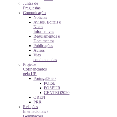
Juntas de
Freguesias
Comunicação
Notícias
Avisos, Editais e
Notas
Informativas
Regulamentos e
Documentos
Publicações
Avisos
Vias
condicionadas
Projetos
Cofinanciados
pela UE
Portugal2020
POISE
POSEUR
CENTRO2020
QREN
PRR
Relações
Internacionais /
Geminações