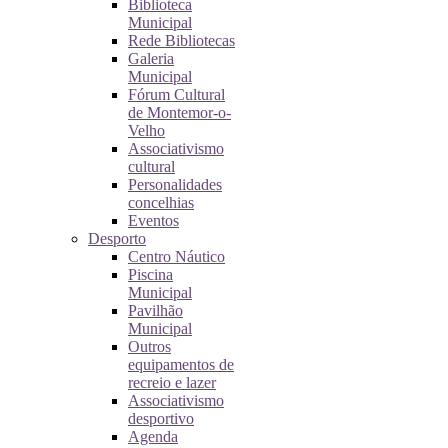
Biblioteca
Municipal
Rede Bibliotecas
Galeria
Municipal
Fórum Cultural
de Montemor-o-
Velho
Associativismo
cultural
Personalidades
concelhias
Eventos
Desporto
Centro Náutico
Piscina
Municipal
Pavilhão
Municipal
Outros
equipamentos de
recreio e lazer
Associativismo
desportivo
Agenda