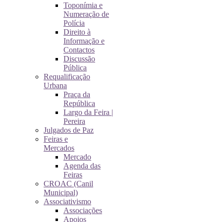
Toponímia e
Numeração de
Polícia
Direito à
Informação e
Contactos
Discussão
Pública
Requalificação
Urbana
Praça da
República
Largo da Feira |
Pereira
Julgados de Paz
Feiras e
Mercados
Mercado
Agenda das
Feiras
CROAC (Canil
Municipal)
Associativismo
Associações
Apoios