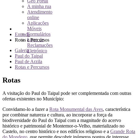
Geo Portal
A minha rua
Atendimento
online
Aplicações
Móveis
Formulários
Entrada
Livro de
Rotas e Percursos
Reclamações
Galeria
Eletrónico
Paul do Taipal
Paul de Arzila
Rotas e Percursos
Rotas
A visitação do Paul do Taipal pode ser complementada com outras
ofertas existentes no Município:
Convidamo-lo a fazer a
Rota Monumental das Aves
, característica
por combinar natureza e cultura, ao incorporar a força da
biodiversidade do Paul do Taipal com a magnitude do acervo
histórico e patrimonial de Montemor-o-Velho, materializado no
Castelo, no centro histórico e nos edifícios religioso e a
Grande Rota
do Mondego
, que permite descobrir inúmeros pontos de interesse