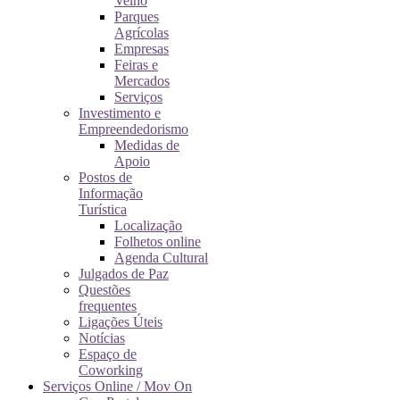
Velho
Parques
Agrícolas
Empresas
Feiras e
Mercados
Serviços
Investimento e
Empreendedorismo
Medidas de
Apoio
Postos de
Informação
Turística
Localização
Folhetos online
Agenda Cultural
Julgados de Paz
Questões
frequentes
Ligações Úteis
Notícias
Espaço de
Coworking
Serviços Online / Mov On