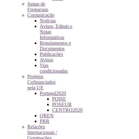
Juntas de
Freguesias
Comunicação
Notícias
Avisos, Editais e
Notas
Informativas
Regulamentos e
Documentos
Publicações
Avisos
Vias
condicionadas
Projetos
Cofinanciados
pela UE
Portugal2020
POISE
POSEUR
CENTRO2020
QREN
PRR
Relações
Internacionais /
Geminações