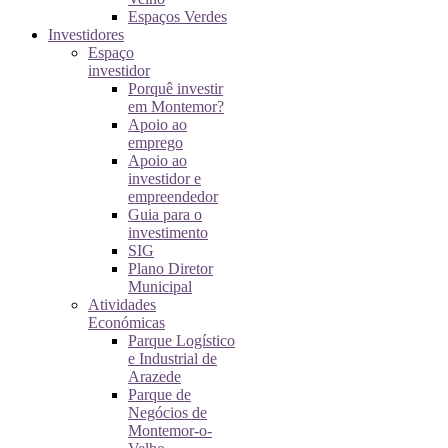
Espaços Verdes
Investidores
Espaço
investidor
Porquê investir
em Montemor?
Apoio ao
emprego
Apoio ao
investidor e
empreendedor
Guia para o
investimento
SIG
Plano Diretor
Municipal
Atividades
Económicas
Parque Logístico
e Industrial de
Arazede
Parque de
Negócios de
Montemor-o-