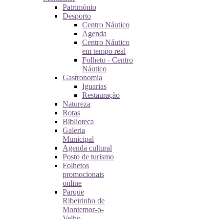
Património
Desporto
Centro Náutico
Agenda
Centro Náutico
em tempo real
Folheto - Centro
Náutico
Gastronomia
Iguarias
Restauração
Natureza
Rotas
Biblioteca
Galeria
Municipal
Agenda cultural
Posto de turismo
Folhetos
promocionais
online
Parque
Ribeirinho de
Montemor-o-
Velho