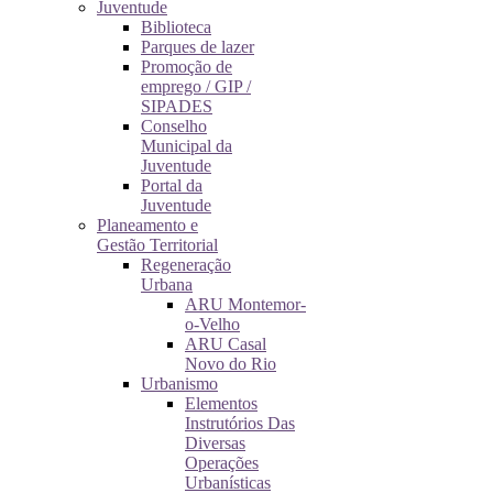
Juventude
Biblioteca
Parques de lazer
Promoção de
emprego / GIP /
SIPADES
Conselho
Municipal da
Juventude
Portal da
Juventude
Planeamento e
Gestão Territorial
Regeneração
Urbana
ARU Montemor-
o-Velho
ARU Casal
Novo do Rio
Urbanismo
Elementos
Instrutórios Das
Diversas
Operações
Urbanísticas