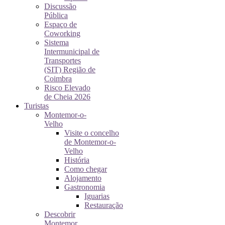
Discussão
Pública
Espaço de
Coworking
Sistema
Intermunicipal de
Transportes
(SIT) Região de
Coimbra
Risco Elevado
de Cheia 2026
Turistas
Montemor-o-
Velho
Visite o concelho
de Montemor-o-
Velho
História
Como chegar
Alojamento
Gastronomia
Iguarias
Restauração
Descobrir
Montemor