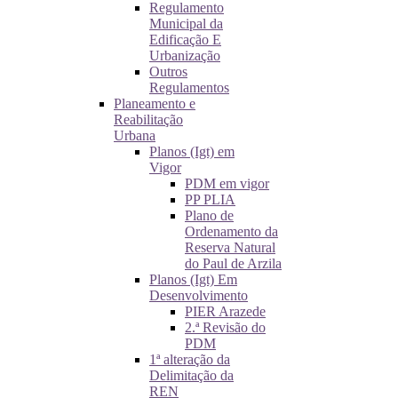
Regulamento
Municipal da
Edificação E
Urbanização
Outros
Regulamentos
Planeamento e
Reabilitação
Urbana
Planos (Igt) em
Vigor
PDM em vigor
PP PLIA
Plano de
Ordenamento da
Reserva Natural
do Paul de Arzila
Planos (Igt) Em
Desenvolvimento
PIER Arazede
2.ª Revisão do
PDM
1ª alteração da
Delimitação da
REN