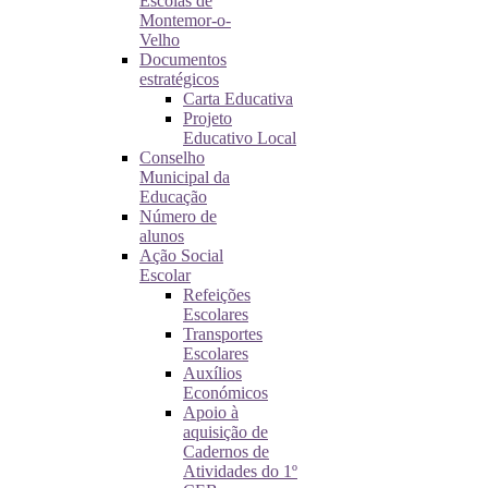
Escolas de
Montemor-o-
Velho
Documentos
estratégicos
Carta Educativa
Projeto
Educativo Local
Conselho
Municipal da
Educação
Número de
alunos
Ação Social
Escolar
Refeições
Escolares
Transportes
Escolares
Auxílios
Económicos
Apoio à
aquisição de
Cadernos de
Atividades do 1º