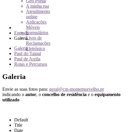
Geo Portal
A minha rua
Atendimento
online
Aplicações
Móveis
Formulários
Entrada
Livro de
Galeria
Reclamações
Galeria
Eletrónico
Paul do Taipal
Paul de Arzila
Rotas e Percursos
Galeria
Envie as suas fotos para:
geral@cm-montemorvelho.pt
indicando o
autor
, o
concelho de residência
e o
equipamento
utilizado
Default
Title
Date