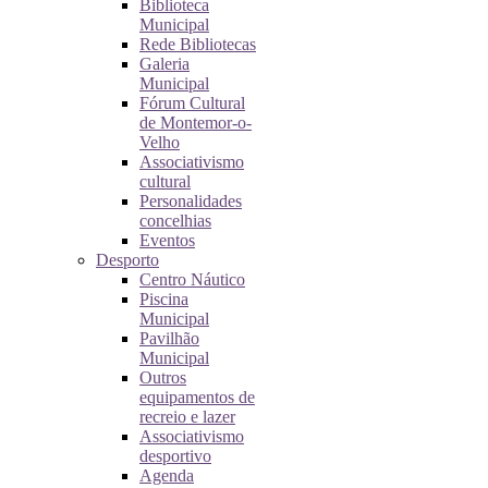
Biblioteca
Municipal
Rede Bibliotecas
Galeria
Municipal
Fórum Cultural
de Montemor-o-
Velho
Associativismo
cultural
Personalidades
concelhias
Eventos
Desporto
Centro Náutico
Piscina
Municipal
Pavilhão
Municipal
Outros
equipamentos de
recreio e lazer
Associativismo
desportivo
Agenda