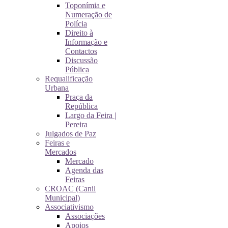
Toponímia e
Numeração de
Polícia
Direito à
Informação e
Contactos
Discussão
Pública
Requalificação
Urbana
Praça da
República
Largo da Feira |
Pereira
Julgados de Paz
Feiras e
Mercados
Mercado
Agenda das
Feiras
CROAC (Canil
Municipal)
Associativismo
Associações
Apoios